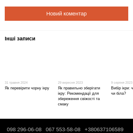
Новий коментар
Інші записи
31 травня 2024
29 вересня 2023
9 серпня 2023
Як перевірити чорну ікру
Як правильно зберігати
Вибір ікри:
ікру: Рекомендації для
чи біла?
збереження свіжості та
смаку
098 296-06-08
067 553-58-08
+380637106589