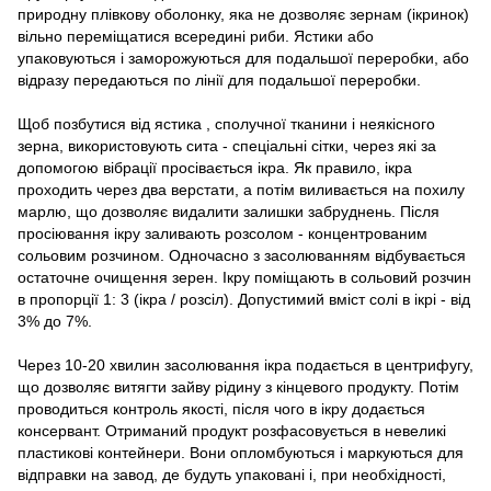
природну плівкову оболонку, яка не дозволяє зернам (ікринок)
вільно переміщатися всередині риби. Ястики або
упаковуються і заморожуються для подальшої переробки, або
відразу передаються по лінії для подальшої переробки.
Щоб позбутися від ястика , сполучної тканини і неякісного
зерна, використовують сита - спеціальні сітки, через які за
допомогою вібрації просівається ікра. Як правило, ікра
проходить через два верстати, а потім виливається на похилу
марлю, що дозволяє видалити залишки забруднень. Після
просіювання ікру заливають розсолом - концентрованим
сольовим розчином. Одночасно з засолюванням відбувається
остаточне очищення зерен. Ікру поміщають в сольовий розчин
в пропорції 1: 3 (ікра / розсіл). Допустимий вміст солі в ікрі - від
3% до 7%.
Через 10-20 хвилин засолювання ікра подається в центрифугу,
що дозволяє витягти зайву рідину з кінцевого продукту. Потім
проводиться контроль якості, після чого в ікру додається
консервант. Отриманий продукт розфасовується в невеликі
пластикові контейнери. Вони опломбуються і маркуються для
відправки на завод, де будуть упаковані і, при необхідності,