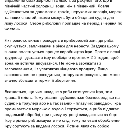
виражений смак жирності та якості, за рахунок того, що в
північній частині холодніші води, ніж в південний. Ловля
здійснюється за допомогою тралів, нерухомих неводів, мереж
та інших снастей, якими можуть бути обладнані судна для
лову лосося. Сезон риболовлі припадає на період з червня по
жовтень.
Як правило, вилов проводять в прибережній зоні, де риба
скупчується, запливаючи в річки для нересту. Завдяки цьому
значно полегшується процес виробництва ікри. Проте є певні
труднощі - діставати ікру необхідно протягом 2-3 годин, щоб
вона не встигла зіпсуватися. Не можна зволікати і з
засолюванням, і з упаковкою кінцевого продукту. Якщо
засолювання не проводиться, то ікру заморожують, що може
значно збільшити термін її зберігання.
Вважається, що чим швидше з риби витягується ікра, тим
краща її якість. Тому різання здійснюється безпосередньо на
судні: на траулері або на так званих «плавучих заводах». Ікра
промивається морською водою і сортується, а риба підлягає
подальшій обробці, при цьому нутрощі викидаються за борт.
Ікру з різних риб змішувати не слід, тому на етапі оброблення
ікру сортують за видами лосося. Ястики являють собою