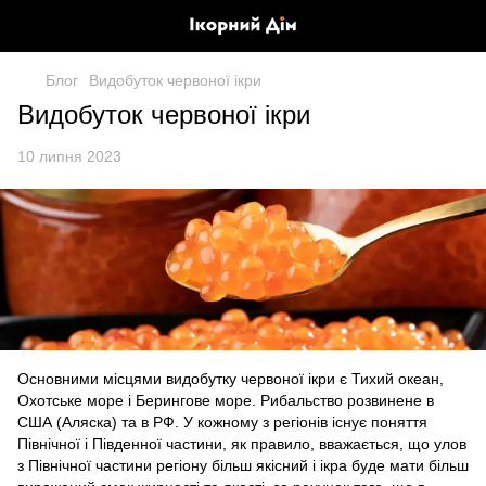
Блог
Видобуток червоної ікри
Видобуток червоної ікри
10 липня 2023
Основними місцями видобутку червоної ікри є Тихий океан,
Охотське море і Берингове море. Рибальство розвинене в
США (Аляска) та в РФ. У кожному з регіонів існує поняття
Північної і Південної частини, як правило, вважається, що улов
з Північної частини регіону більш якісний і ікра буде мати більш