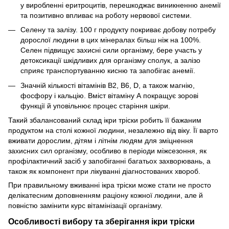
у виробленні еритроцитів, перешкоджає виникненню анемії
та позитивно впливає на роботу нервової системи.
Селену та залізу. 100 г продукту покриває добову потребу
дорослої людини в цих мінералах більш ніж на 100%.
Селен підвищує захисні сили організму, бере участь у
детоксикації шкідливих для організму сполук, а залізо
сприяє транспортуванню кисню та запобігає анемії.
Значній кількості вітамінів В2, В6, D, а також магнію,
фосфору і кальцію. Вміст вітаміну А покращує зорові
функції й уповільнює процес старіння шкіри.
Такий збалансований склад ікри тріски робить її бажаним
продуктом на столі кожної людини, незалежно від віку. Її варто
вживати дорослим, дітям і літнім людям для зміцнення
захисних сил організму, особливо в періоди міжсезоння, як
профілактичний засіб у запобіганні багатьох захворювань, а
також як компонент при лікуванні діагностованих хвороб.
При правильному вживанні ікра тріски може стати не просто
делікатесним доповненням раціону кожної людини, але й
повністю замінити курс вітамінізації організму.
Особливості вибору та зберігання ікри тріски