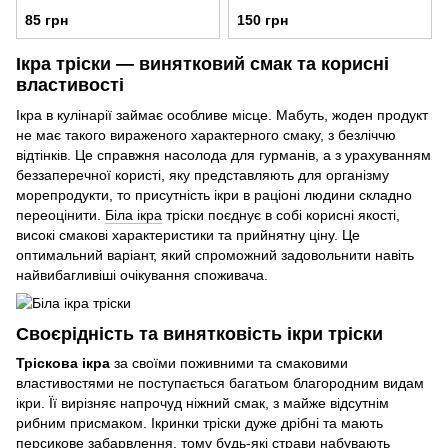
85 грн
150 грн
Ікра тріски — винятковий смак та корисні
властивості
Ікра в кулінарії займає особливе місце. Мабуть, жоден продукт
не має такого вираженого характерного смаку, з безліччю
відтінків. Це справжня насолода для гурманів, а з урахуванням
беззаперечної користі, яку представляють для організму
морепродукти, то присутність ікри в раціоні людини складно
переоцінити.
Біла ікра
тріски поєднує в собі корисні якості,
високі смакові характеристики та прийнятну ціну. Це
оптимальний варіант, який спроможний задовольнити навіть
найвибагливіші очікування споживача.
Своєрідність та винятковість ікри тріски
Тріскова ікра
за своїми поживними та смаковими
властивостями не поступається багатьом благородним видам
ікри. Її вирізняє напрочуд ніжний смак, з майже відсутнім
рибним присмаком. Ікринки тріски дуже дрібні та мають
персикове забарвлення, тому будь-які страви набувають