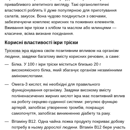
привабливого апетитного вигляду. Такі органолептичні
властивості роблять її дуже популярною для приготування
салатів, закусок. Вона чудово поєднується з овочами,
забезпечуючи комплекс корисних та поживних елементів.
Вживання ікри тріски з хлібом та маслом або млинцями —
класичне, всіма визнане поєднання.
Корисні властивості ікри тріски
Тріскова ікра
відома своїм позитивним впливом на організм
людини, завдяки багатому вмісту корисних речовин, а саме:
Білка. У 100 г ікри тріски міститься близько 20 г
високоякісного білка, який збагачує організм незамінними
амінокислотами.
Омега-3 кислот, які необхідні для правильного
функціонування організму. Завдяки високому вмісту
поліненасичених жирних кислот ікра має позитивний вплив
на роботу серцево-судинної системи: регулює функцію
артерій, запобігає утворенню тромбів, покращує
самопочуття, запобігає виникненню діабету та раку.
Вітаміну B12. Одна чайна ложка продукту покриває добову
потребу в ньому дорослої людини. Вітамін В12 бере участь