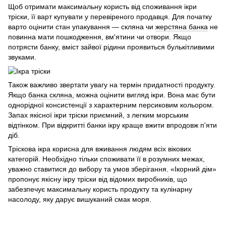
Щоб отримати максимальну користь від споживання ікри
тріски, її варт купувати у перевіреного продавця. Для початку
варто оцінити стан упакування — скляна чи
жерстяна банка
не
повинна мати пошкодження, вм'ятини чи отвори. Якщо
потрясти банку, вміст зайвої рідини проявиться булькітливими
звуками.
Також важливо звертати увагу на термін придатності продукту.
Якщо
банка скляна
, можна оцінити вигляд ікри. Вона має бути
однорідної консистенції з характерним персиковим кольором.
Запах якісної ікри тріски приємний, з легким морським
відтінком. При відкритті банки ікру краще вжити впродовж п'яти
діб.
Тріскова ікра корисна для вживання людям всіх вікових
категорій. Необхідно тільки споживати її в розумних межах,
уважно ставитися до вибору та умов зберігання. «Ікорний дім»
пропонує якісну ікру тріски від відомих виробників, що
забезпечує максимальну користь продукту та кулінарну
насолоду, яку дарує вишуканий смак моря.