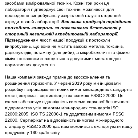
засобами вимірювальної техніки. Кожні три роки ця
лабораторія підтверджує свої технічні можливості для
проведення випробувань у закріпленій галузі в сторонній
акредитованій лабораторії.
Вся наша продукція періодично
проходить контроль за показниками безпечності у
сторонній незалежній акредитованій лабораторії.
Підтвердженням якості нашої продукції є протоколи
випробувань, що вона не містить важких металів, токсинів,
радіонуклідів, гістаміну (для риби), а мікробіологічні та фізико-
хімічні показники знаходяться в допустимих межах згідно
нормативних документів.
Наша компанія завжди прагне до вдосконалення та
розширення горизонтів. У червні 2019 року ми ініціювали
розробку і впровадження нових вимог міжнародних стандартів
якості, зокрема - сертифікацію за схемою FSSC 22000. Ця
схема забезпечує відповідність системи харчової безпечності
підприємства усім вимогам міжнародних стандартів ISO
22000:2005, ISO TS 22000-1 та додатковим вимогам FSSC
22000. Сертифікат на відповідність вимогам міжнародного
стандарту FSSC 22000 дає нам можливість експортувати нашу
продукцію у 180 країн світу.