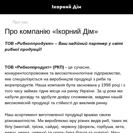
Про нас
Про компанію «Ікорний Дім»
ТОВ «Рибкоппродукт» – Ваш надійний партнер у світі
рибної продукції!
ТОВ «Рибкоппродукт» (РКП) -
це сучасне,
конкурентоспроможне та високотехнологічне підприємство,
яке спеціалізується на виробництві продукції з риби та
морепродуктів. Наша компанія була заснована у 1998 році і з
того часу займає гідне місце на ринку України. За ці роки ми
набули досвіду та здобули довіру споживачів, завдяки нашій
високоякісній продукції та стійкості до викликів ринку.
Наш асортимент виготовленої продукції вражає своєю
різноманітністю. Ми виробляємо ікру різних видів риб, таких як:
білу (минтай, тріска, сайда), червону (форель, горбуша, кета,
кижуч, нерка, чавича) та чорну (ікра білуги та осетра). Наш