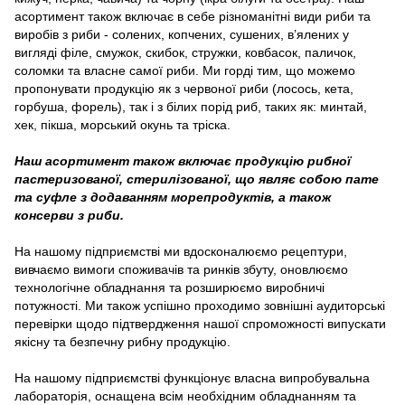
асортимент також включає в себе різноманітні види риби та
виробів з риби - солених, копчених, сушених, в’ялених у
вигляді філе, смужок, скибок, стружки, ковбасок, паличок,
соломки та власне самої риби. Ми горді тим, що можемо
пропонувати продукцію як з червоної риби (лосось, кета,
горбуша, форель), так і з білих порід риб, таких як: минтай,
хек, пікша, морський окунь та тріска.
Наш асортимент також включає продукцію рибної
пастеризованої, стерилізованої, що являє собою пате
та суфле з додаванням морепродуктів, а також
консерви з риби.
На нашому підприємстві ми вдосконалюємо рецептури,
вивчаємо вимоги споживачів та ринків збуту, оновлюємо
технологічне обладнання та розширюємо виробничі
потужності. Ми також успішно проходимо зовнішні аудиторські
перевірки щодо підтвердження нашої спроможності випускати
якісну та безпечну рибну продукцію.
На нашому підприємстві функціонує власна випробувальна
лабораторія, оснащена всім необхідним обладнанням та