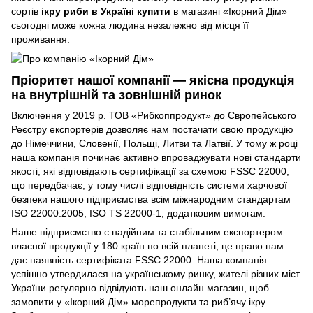
сортів
ікру риби в Україні купити
в магазині «Ікорний Дім»
сьогодні може кожна людина незалежно від місця її
проживання.
Пріоритет нашої компанії — якісна продукція
на внутрішній та зовнішній ринок
Включення у 2019 р. ТОВ «Рибкоппродукт» до Європейського
Реєстру експортерів дозволяє нам постачати свою продукцію
до Німеччини, Словенії, Польщі, Литви та Латвії. У тому ж році
наша компанія починає активно впроваджувати нові стандарти
якості, які відповідають сертифікації за схемою FSSC 22000,
що передбачає, у тому числі відповідність системи харчової
безпеки нашого підприємства всім міжнародним стандартам
ISO 22000:2005, ISO TS 22000-1, додатковим вимогам.
Наше підприємство є надійним та стабільним експортером
власної продукції у 180 країн по всій планеті, це право нам
дає наявність сертифіката FSSC 22000. Наша компанія
успішно утвердилася на українському ринку, жителі різних міст
України регулярно відвідують наш онлайн магазин, щоб
замовити у «Ікорний Дім» морепродукти та риб’ячу ікру.