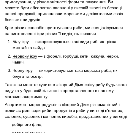
приготування, у різноманітності форм та пакування. Ви
можете бути абсолютно впевнені у високій якості та безпеці
нашої продукції, пригощаючи морськими делікатесами своїх
близьких чи друзів.
Крім різних способів приготування риби, ми спеціалізуємося
на виготовленні ікри різних її видів, включаючи:
Білу ікру
— використовуються такі види риб, як тріска,
минтай та сайда.
Червону ікру
— з форелі, горбуші, кети, кижуча, нерки,
чавичі.
Чорну ікру
— використовується така морська риба, як
білуга та осетр.
Також ви можете купити в «Ікорний Дім» свіжу рибу будь-якого
виду та у будь-якій кількості з представленого в нашому
магазині асортименту.
Асортимент морепродуктів в «Ікорний Дім» різноманітний і
включає різні види риби, продуктів з риби у вигляді в'ялених,
солоних, сушених і копчених виробів, представлених у вигляді
добірного філе;
невеликі смужки;