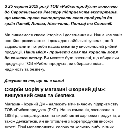
З 25 червня 2019 року ТОВ «Рибкоппродукт» включено
до Європейського Реєстру підприємств експортерів,
що мають право експортувати свою продукцію до
країн Латвії, Литви, Німеччини, Польщі та Словенії.
Ми пишаємося своєю історією і досягненнями. Наша компанія
постійно розвивається і докладає найбільші зусилля, щоб
задовольнити потреби наших клієнтів у високоякісній рибній
продукції.
Наша місія - принести смак та користь моря
до кожного столу.
Ви можете бути впевнені, що обираючи
продукцію ТОВ «Рибкоппродукт», ви обираєте якість,
надійність та безпеку.
Дякуємо за те, що ви з нами!
Скарби морів у магазині «Ікорний Дім»:
вишуканий смак та безпека
Магазин «Ікорний Дім» належить вітчизняному підприємству
ТОВ «Рибкоппродукт» (РКП). Наша компанія, заснована в
1998 р., спеціалізується на виробництві харчових продуктів, а
також делікатесів, які виготовлені з морепродуктів високої
якості. Різні морепродукти, солону та копчену рибу, різних