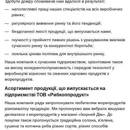
Здобути довіру споживачів нам вдалося в результаті:
наполегливої праці наших спеціалістів на всіх виробничих
рівнях;
регулярного вивчення ринку та його тенденцій;
бездоганної якості продукції, що випускається нами;
гнучкості у прийнятті певних рішень з урахуванням викликів
сучасного ринку та конкурентної боротьби;
лояльна цінова політика для внутрішнього ринку.
Наша компанія є сучасним підприємством, орієнтоване також
на високу конкурентоспроможність і передові технології у
виробництві корисних та смачних харчових продуктів з
морепродуктів.
Асортимент продукції, що випускається на
підприємстві ТОВ «Рибкоппродукт»
Наша компанія рада запропонувати любителям морепродуктів
різноманітну продукцію. Ми пропонуємо вам вибрати вишукані
делікатеси з морепродуктів у магазині «Ікорний Дім». До
покупки також пропонується традиційна солона, в'ялена,
сушена та копчена риба різних сортів, різних способів