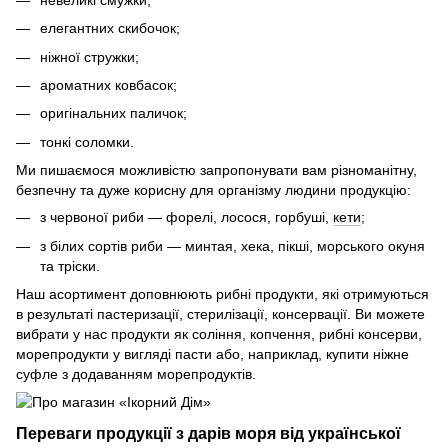
елегантних скибочок;
ніжної стружки;
ароматних ковбасок;
оригінальних паличок;
тонкі соломки.
Ми пишаємося можливістю запропонувати вам різноманітну,
безпечну та дуже корисну для організму людини продукцію:
з червоної риби — форелі, лосося, горбуші,
кети
;
з білих сортів риби — минтая, хека, пікші, морського окуня
та тріски.
Наш асортимент доповнюють рибні продукти, які отримуються
в результаті пастеризації, стерилізації, консервації. Ви можете
вибрати у нас продукти як соління, копчення, рибні консерви,
морепродукти у вигляді пасти або, наприклад, купити ніжне
суфле з додаванням морепродуктів.
Переваги продукції з дарів моря від української