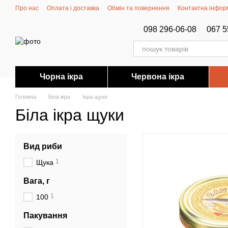
Перейти до основного контенту
Про нас
Оплата і доставка
Обмін та повернення
Контактна інфор
098 296-06-08
067 5
Чорна ікра
Червона ікра
Головна
Біла ікра
Ікра щуки
Біла ікра щуки
Вид риби
1
Щука
Вага, г
1
100
Пакування