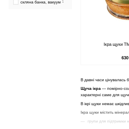
1
скляна банка, вакуум
Ікра щуки ТМ
630
В давні часи цінувалась 
Щуча ікра
— помірно-соло
характерні саме для щучо
В ікрі щуки немає шкідлив
Ікра щуки містить мінерал
групи для підтримки 