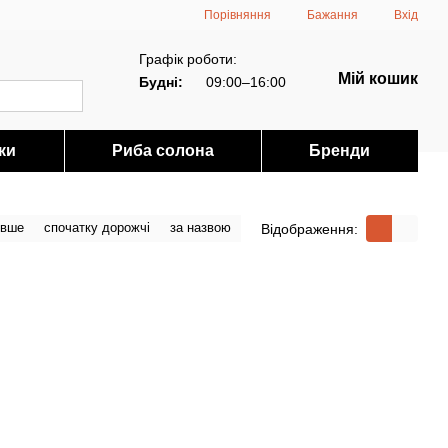
Порівняння
Бажання
Вхід
Графік роботи:
Мій кошик
Будні:
09:00–16:00
ки
Риба солона
Бренди
евше
спочатку дорожчі
за назвою
Відображення: