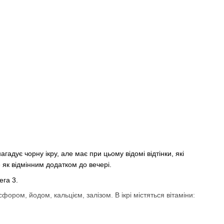
адує чорну ікру, але має при цьому відомі відтінки, які
 як відмінним додатком до вечері.
ега 3.
фором, йодом, кальцієм, залізом. В ікрі містяться вітаміни: