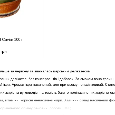
 Caviar 100 г
 грн
більше за червону та вважалась царським делікатесом.
ний делікатес, без консервантів і добавок. За смаком вона трохи наг
ї ікри. Аромат ікри насичений, але при цьому ненав'язливий. Стане
их жирів та вуглеводів, на томість багато полінасичених жирів та ом
и, вітаміни, корисні ненасичені жири. Хімічний склад насичений фос
нормального обміну речовин, роботи ШКТ;