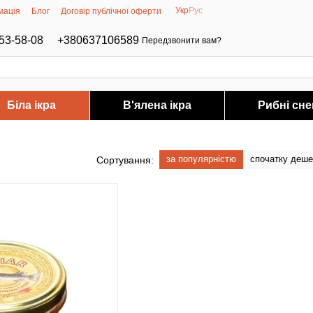
Укр
Рус
мація
Блог
Договір публічної оферти
53-58-08
+380637106589
Передзвонити вам?
Біла ікра
В'ялена ікра
Рибні сне
за популярністю
спочатку деш
Сортування: