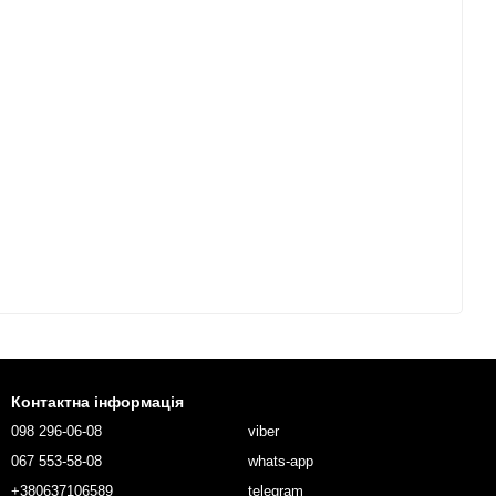
Контактна інформація
098 296-06-08
viber
067 553-58-08
whats-app
+380637106589
telegram