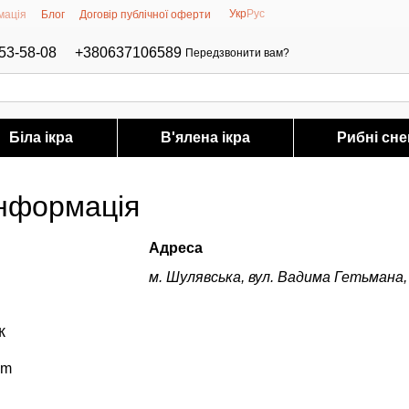
Укр
Рус
мація
Блог
Договір публічної оферти
53-58-08
+380637106589
Передзвонити вам?
Біла ікра
В'ялена ікра
Рибні сне
інформація
Адреса
м. Шулявська, вул. Вадима Гетьмана,
к
om