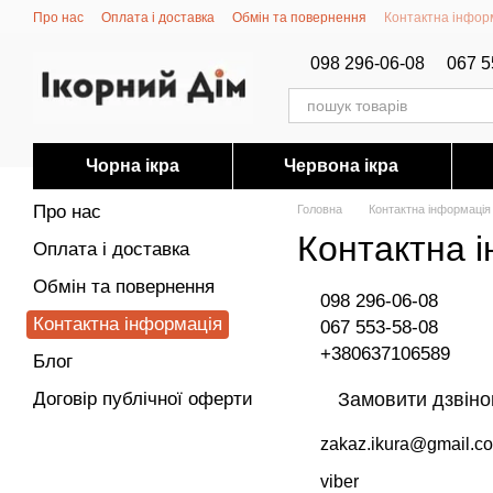
Перейти до основного контенту
Про нас
Оплата і доставка
Обмін та повернення
Контактна інфор
098 296-06-08
067 5
Чорна ікра
Червона ікра
Про нас
Головна
Контактна інформація
Контактна 
Оплата і доставка
Обмін та повернення
098 296-06-08
Контактна інформація
067 553-58-08
+380637106589
Блог
Договір публічної оферти
Замовити дзвіно
zakaz.ikura@gmail.c
viber