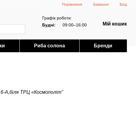
Порівняння
Бажання
Вхід
Графік роботи:
Мій кошик
Будні:
09:00–16:00
ки
Риба солона
Бренди
 6-А,біля ТРЦ «Космополіт"