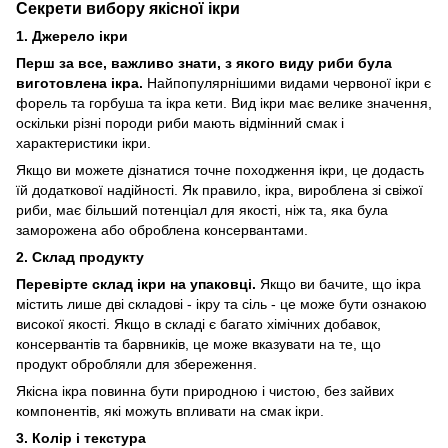
Секрети вибору якісної ікри
1. Джерело ікри
Перш за все, важливо знати, з якого виду риби була
виготовлена ікра.
Найпопулярнішими видами червоної ікри є
форель та горбуша та ікра кети. Вид ікри має велике значення,
оскільки різні породи риби мають відмінний смак і
характеристики ікри.
Якщо ви можете дізнатися точне походження ікри, це додасть
їй додаткової надійності. Як правило, ікра, вироблена зі свіжої
риби, має більший потенціал для якості, ніж та, яка була
заморожена або оброблена консервантами.
2. Склад продукту
Перевірте склад ікри на упаковці.
Якщо ви бачите, що ікра
містить лише дві складові - ікру та сіль - це може бути ознакою
високої якості. Якщо в складі є багато хімічних добавок,
консервантів та барвників, це може вказувати на те, що
продукт обробляли для збереження.
Якісна ікра повинна бути природною і чистою, без зайвих
компонентів, які можуть впливати на смак ікри.
3. Колір і текстура