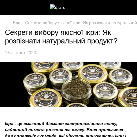
Блог
Секрети вибору якісної ікри: Як розпізнати натуральни
Секрети вибору якісної ікри: Як
розпізнати натуральний продукт?
16 лютого 2023
Ікра - це смаковий діамант гастрономічного світу,
найвищий символ розкоші та смаку. Вона призначена
для справжніх гурманів, які цінують вишуканість ікри і