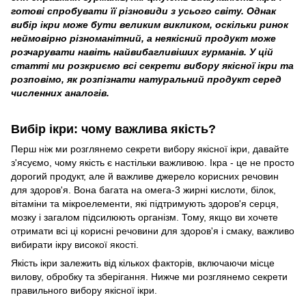
готові спробувати її різновиди з усього світу. Однак
вибір ікри може бути великим викликом, оскільки ринок
неймовірно різноманітний, а неякісний продукт може
розчарувати навіть найвибагливіших гурманів. У цій
статті ми розкриємо всі секрети вибору якісної ікри та
розповімо, як розпізнати натуральний продукт серед
численних аналогів.
Вибір ікри: чому важлива якість?
Перш ніж ми розглянемо секрети вибору якісної ікри, давайте
з'ясуємо, чому якість є настільки важливою. Ікра - це не просто
дорогий продукт, але й важливе джерело корисних речовин
для здоров'я. Вона багата на омега-3 жирні кислоти, білок,
вітаміни та мікроелементи, які підтримують здоров'я серця,
мозку і загалом підсилюють організм. Тому, якщо ви хочете
отримати всі ці корисні речовини для здоров'я і смаку, важливо
вибирати ікру високої якості.
Якість ікри залежить від кількох факторів, включаючи місце
вилову, обробку та зберігання. Нижче ми розглянемо секрети
правильного вибору якісної ікри.