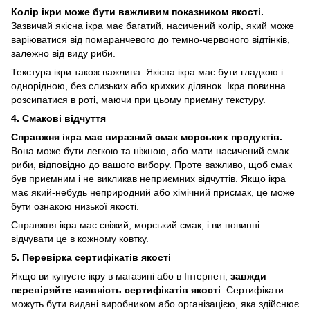
Колір ікри може бути важливим показником якості.
Зазвичай якісна ікра має багатий, насичений колір, який може
варіюватися від помаранчевого до темно-червоного відтінків,
залежно від виду риби.
Текстура ікри також важлива. Якісна ікра має бути гладкою і
однорідною, без слизьких або крихких ділянок. Ікра повинна
розсипатися в роті, маючи при цьому приємну текстуру.
4. Смакові відчуття
Справжня ікра має виразний смак морських продуктів.
Вона може бути легкою та ніжною, або мати насичений смак
риби, відповідно до вашого вибору. Проте важливо, щоб смак
був приємним і не викликав неприємних відчуттів. Якщо ікра
має який-небудь неприродний або хімічний присмак, це може
бути ознакою низької якості.
Справжня ікра має свіжий, морський смак, і ви повинні
відчувати це в кожному ковтку.
5. Перевірка сертифікатів якості
Якщо ви купуєте ікру в магазині або в Інтернеті,
завжди
перевіряйте наявність сертифікатів якості
. Сертифікати
можуть бути видані виробником або організацією, яка здійснює