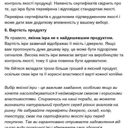
контроль якості продукції. Наявність сертифікатів свідчить про
те, що ікра була перевірена і відповідає стандартам якості.
Перевірка сертифікатів є додатковим підтвердженням якості і
може дати вам додаткову впевненість у вашому виборі.
6. Вартість продукту
Як правило,
якісна ікра не є найдешевшим продуктом.
Вартість ікри зазвичай відображає її якість і джерело. Якщо
вам пропонують дуже дешеву ікру, це може бути підозрілим
сигналом. Висока якість ікри вимагає витрат на виробництво та
контроль якості, тому її ціна повинна бути адекватною.
Не бійтеся вкладати трохи більше грошей в якісний продукт,
оскільки смак ікри та її корисні властивості варті кожної копійки.
Вибір якісної ікри - це важливе завдання, особливо якщо ви
хочете насолоджуватися її неймовірним смаком і корисними
властивостями. Спираючись на наші поради, ви можете
визначити натуральний продукт серед різних аналогів на
ринку. Не забувайте перевіряти джерело, склад, колір,
текстуру, смак та сертифікати якості ікри перед
покупкою. Так ви гарантовано отримаєте задоволення від
цього виду розкішної їжі і збережете своє здоров'я.