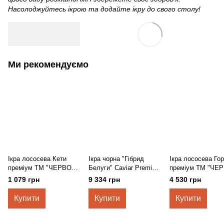
Насолоджуйтесь ікрою та додайте ікру до свого столу!
Ми рекомендуємо
Ікра лососева Кети
Ікра чорна "Гібрид
Ікра лососева Го
преміум ТМ "ЧЕРВОНЕ
Белуги" Caviar Premium
преміум ТМ "ЧЕ
ЗОЛОТО" 100г
250г
ЗОЛОТО" 500г
1 079 грн
9 334 грн
4 530 грн
Купити
Купити
Купити