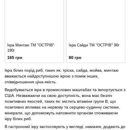
Ікра Минтаю ТМ "ОСТРІВ"
Ікра Сайди ТМ "ОСТРІВ" 90г
190г
165 грн
80 грн
Ікра білих порід риб, таких як: тріска, сайда, мойва, минтаю
вважається найдоступнішою ікрою з поміж інших,
співвідношення ціна-якість.
Видобувається ікра в промислових маштабах та імпортується з
США. Незважаючи на свою доступність, вона має безліч
позитивних якостей, таких як: містить вітаміни групи В, що
позитивно впливає на нервову та серцево-судинну системи,
мінерали, що допоможуть наповнити організм споживаючи
ікру білих риб.
В гастрономії ікру застосовують у вигляді: намазок, додають до