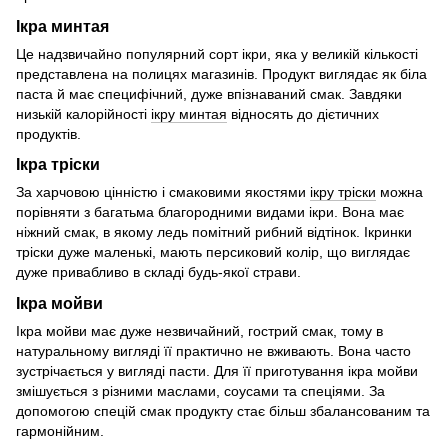
Ікра минтая
Це надзвичайно популярний сорт ікри, яка у великій кількості
представлена на полицях магазинів. Продукт виглядає як біла
паста й має специфічний, дуже впізнаваний смак. Завдяки
низькій калорійності
ікру минтая
відносять до дієтичних
продуктів.
Ікра тріски
За харчовою цінністю і смаковими якостями
ікру тріски
можна
порівняти з багатьма благородними видами ікри. Вона має
ніжний смак, в якому ледь помітний рибний відтінок. Ікринки
тріски дуже маленькі, мають персиковий колір, що виглядає
дуже привабливо в складі будь-якої страви.
Ікра мойви
Ікра мойви має дуже незвичайний, гострий смак, тому в
натуральному вигляді її практично не вживають. Вона часто
зустрічається у вигляді пасти. Для її приготування ікра мойви
змішується з різними маслами, соусами та спеціями. За
допомогою спецій смак продукту стає більш збалансованим та
гармонійним.