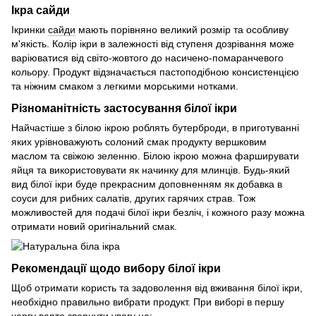
Ікра сайди
Ікринки
сайди
мають порівняно великий розмір та особливу
м'якість. Колір ікри в залежності від ступеня дозрівання може
варіюватися від світо-жовтого до насичено-помаранчевого
кольору. Продукт відзначається пастоподібною консистенцією
та ніжним смаком з легкими морськими нотками.
Різноманітність застосування білої ікри
Найчастіше з білою ікрою роблять бутерброди, в приготуванні
яких урівноважують солоний смак продукту вершковим
маслом та свіжою зеленню. Білою ікрою можна фарширувати
яйця та використовувати як начинку для млинців. Будь-який
вид білої ікри буде прекрасним доповненням як добавка в
соуси для рибних салатів, других гарячих страв. Тож
можливостей для подачі білої ікри безліч, і кожного разу можна
отримати новий оригінальний смак.
Рекомендації щодо вибору білої ікри
Щоб отримати користь та задоволення від вживання білої ікри,
необхідно правильно вибрати продукт. При виборі в першу
чергу варто звернути увагу на: