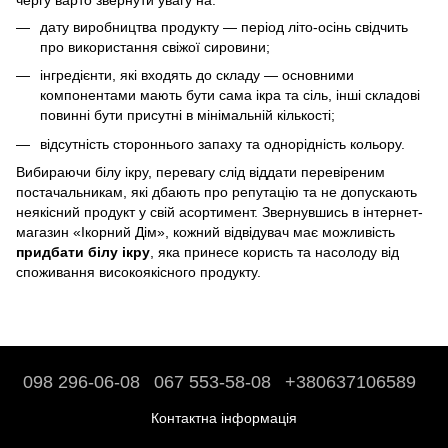
дату виробництва продукту — період літо-осінь свідчить
про використання свіжої сировини;
інгредієнти, які входять до складу — основними
компонентами мають бути сама ікра та сіль, інші складові
повинні бути присутні в мінімальній кількості;
відсутність стороннього запаху та однорідність кольору.
Вибираючи білу ікру, перевагу слід віддати перевіреним
постачальникам, які дбають про репутацію та не допускають
неякісний продукт у свій асортимент. Звернувшись в інтернет-
магазин «Ікорний Дім», кожний відвідувач має можливість
придбати білу ікру
, яка принесе користь та насолоду від
споживання високоякісного продукту.
098 296-06-08
067 553-58-08
+380637106589
Контактна інформація