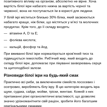
позитивного впливу на організм, абсолютно не вірне. Хоча
вартість білої ікри набагато нижча за вартість чорної та
червоної, вона не поступається їм в користі для людини.
У білій ікрі міститься близько 30% білка, який засвоюється
набагато краще, ніж білки, що містяться у м'ясі та молочних
продуктах. Крім того, до її складу входять:
вітаміни A, D та Е;
фолієва кислота;
кальцій, фосфор та йод.
При вживанні білої ікри нормалізується кров'яний тиск та
підвищується гемоглобін. Риб'ячий жир, який входить до
складу білої ікри, допомагає при лікуванні захворювань серця
та щитоподібної залози.
Різновиди білої ікри на будь-який смак
Практично всі риби, за виключенням сімейств лососевих і
осетрових, виробляють білу ікру. В цю категорію входить ікра
щуки, судака, сайди, мойви, тріски, минтаю. Кожній з них
притаманні різні органолептичні властивості, що дозволяє
значно урізноманітнити свій раціон, зробити його багатшим
оригінальними смаками.