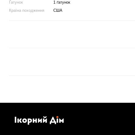
Ґатунок
1 ґатунок
Країна походження
США