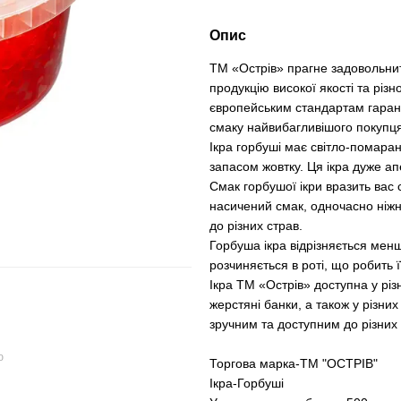
Опис
ТМ «Острів» прагне задовольнит
продукцію високої якості та різно
європейським стандартам гаран
смаку найвибагливішого покупця
Ікра горбуші має світло-помаран
запасом жовтку. Ця ікра дуже ап
Смак горбушої ікри вразить вас
насичений смак, одночасно ніжн
до різних страв.
Горбуша ікра відрізняється мен
розчиняється в роті, що робить 
Ікра ТМ «Острів» доступна у різ
жерстяні банки, а також у різних
зручним та доступним до різних
ю
Торгова марка-ТМ "ОСТРІВ"
Ікра-Горбуші