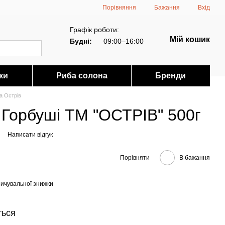
Порівняння
Бажання
Вхід
Графік роботи:
Мій кошик
Будні:
09:00–16:00
ки
Риба солона
Бренди
а Острів
 Горбуші ТМ "ОСТРІВ" 500г
Написати відгук
Порівняти
В бажання
ичувальної знижки
ться