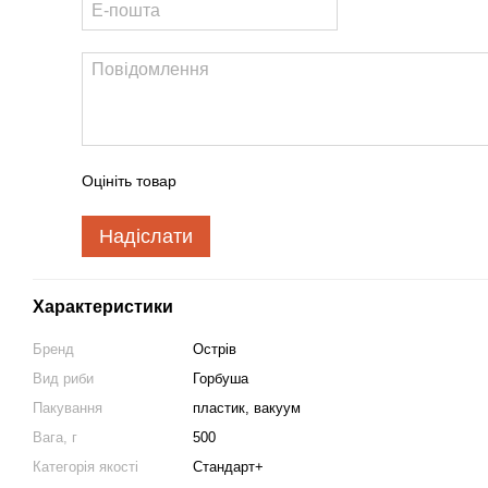
Оцініть товар
Надіслати
Характеристики
Бренд
Острів
Вид риби
Горбуша
Пакування
пластик, вакуум
Вага, г
500
Категорія якості
Стандарт+