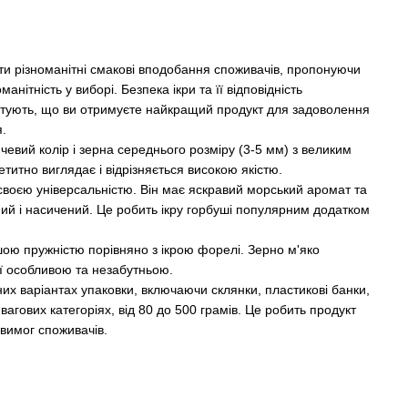
и різноманітні смакові вподобання споживачів, пропонуючи
манітність у виборі. Безпека ікри та її відповідність
тують, що ви отримуєте найкращий продукт для задоволення
.
чевий колір і зерна середнього розміру (3-5 мм) з великим
етитно виглядає і відрізняється високою якістю.
 своєю універсальністю. Він має яскравий морський аромат та
ий і насичений. Це робить ікру горбуші популярним додатком
шою пружністю порівняно з ікрою форелі. Зерно м'яко
її особливою та незабутньою.
них варіантах упаковки, включаючи склянки, пластикові банки,
 вагових категоріях, від 80 до 500 грамів. Це робить продукт
 вимог споживачів.