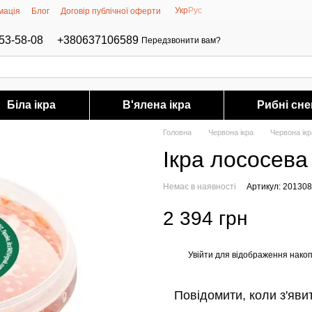
Укр
Рус
мація
Блог
Договір публічної оферти
53-58-08
+380637106589
Передзвонити вам?
Біла ікра
В'ялена ікра
Рибні сне
Головна
Червона ікра
Червона ікр
Ікра лососева
Немає в наявності
Артикул: 201308
2 394 грн
Увійти
для відображення накоп
%
Повідомити, коли з'яви