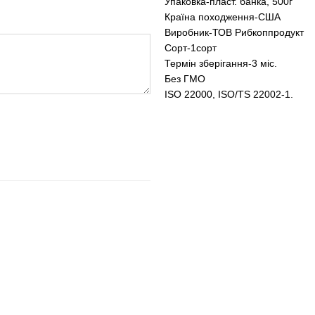
Упаковка-пласт. банка, 500г
Країна походження-США
Виробник-ТОВ Рибкоппродукт
Сорт-1сорт
Термін зберігання-3 міс.
Без ГМО
ISO 22000, ISO/TS 22002-1.