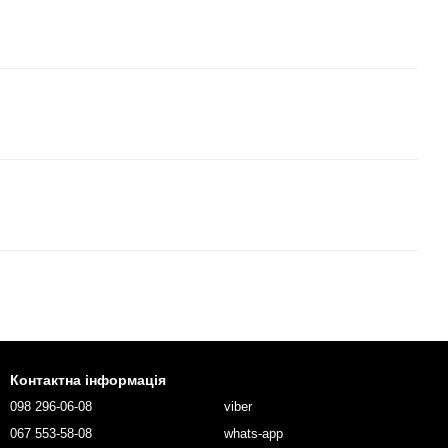
Контактна інформація
098 296-06-08
viber
067 553-58-08
whats-app