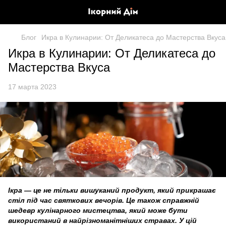
Блог
Икра в Кулинарии: От Деликатеса до Мастерства Вкуса
Икра в Кулинарии: От Деликатеса до
Мастерства Вкуса
17 марта 2023
Ікра — це не тільки вишуканий продукт, який прикрашає
стіл під час святкових вечорів. Це також справжній
шедевр кулінарного мистецтва, який може бути
використаний в найрізноманітніших стравах. У цій