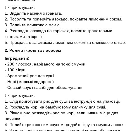
Як приготувати:
1. Видаліть насіння з граната.
2. Посоліть та поперчіть авокадо, покрапте лимонним соком.
3. Полийте оливковою олією.
4. Розкладіть авокадо на тарілках, посипте гранатовими
кісточками та ікрою.
5. Прикрасьте за смаком лимонним соком та оливковою олією.
2. Роли з ікрою та лососем
Інгредієнти:
- 200 г лосося, нарізаного на тонкі смужки
- 100 г ікри
- Ароматний рис для суші
- Норі (морські водорості)
- Соєвий соус і васабі для обсмажування
Як приготувати:
1. Слід приготувати рис для суші за інструкцією на упаковці.
2. Розкладіть норі на бамбуковому килимку для суші.
3. Рівномірно розкладіть рис по норі, залишивши місце для
начинки.
4. Полийте рис соєвим соусом, додайте ікру та смужки лосося.
5. Зверніть норі в рулони, змащуючи краї водою або соєвим