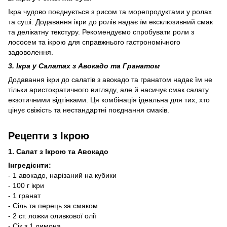
Ікра чудово поєднується з рисом та морепродуктами у ролах
та суші. Додавання ікри до ролів надає їм ексклюзивний смак
та делікатну текстуру. Рекомендуємо спробувати роли з
лососем та ікрою для справжнього гастрономічного
задоволення.
3. Ікра у Салатах з Авокадо та Гранатом
Додавання ікри до салатів з авокадо та гранатом надає їм не
тільки аристократичного вигляду, але й насичує смак салату
екзотичними відтінками. Ця комбінація ідеальна для тих, хто
цінує свіжість та нестандартні поєднання смаків.
Рецепти з Ікрою
1. Салат з Ікрою та Авокадо
Інгредієнти:
- 1 авокадо, нарізаний на кубики
- 100 г ікри
- 1 гранат
- Сіль та перець за смаком
- 2 ст. ложки оливкової олії
- Сік з 1 лимона