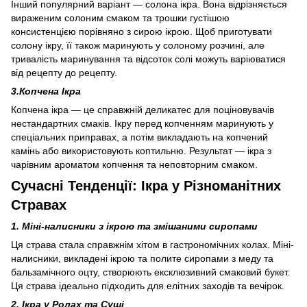
Інший популярний варіант — солона ікра. Вона відрізняється
вираженим солоним смаком та трошки густішою
консистенцією порівняно з сирою ікрою. Щоб приготувати
солону ікру, її також маринують у солоному розчині, але
тривалість маринування та відсоток солі можуть варіюватися
від рецепту до рецепту.
3.Копчена Ікра
Копчена ікра — це справжній деликатес для поціновувачів
нестандартних смаків. Ікру перед копченням маринують у
спеціальних приправах, а потім викладають на копчений
камінь або використовують коптильню. Результат — ікра з
чарівним ароматом копчення та неповторним смаком.
Сучасні Тенденції: Ікра у Різноманітних
Стравах
1. Міні-налисники з ікрою та змішаними сиропами
Ця страва стала справжнім хітом в гастрономічних колах. Міні-
налисники, викладені ікрою та полите сиропами з меду та
бальзамічного оцту, створюють ексклюзивний смаковий букет.
Ця страва ідеально підходить для елітних заходів та вечірок.
2. Ікра у Ролах та Суші