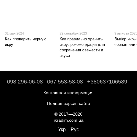
31 мая 2024
29 сентября 2023
9 августа 202
Как проверить черную
Как правильно хранить
Выбор икры:
икру
икру: рекомендации для
черная или
сохранения свежести и
вкуса
098 296-06-08
067 553-58-08
+380637106589
Контактная информация
Полная версия сайта
© 2017—2026
ikradim.com.ua
Укр
Рус