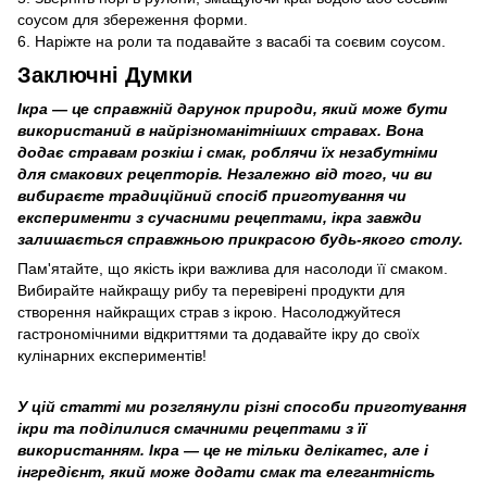
соусом для збереження форми.
6. Наріжте на роли та подавайте з васабі та соєвим соусом.
Заключні Думки
Ікра — це справжній дарунок природи, який може бути
використаний в найрізноманітніших стравах. Вона
додає стравам розкіш і смак, роблячи їх незабутніми
для смакових рецепторів. Незалежно від того, чи ви
вибираєте традиційний спосіб приготування чи
експерименти з сучасними рецептами, ікра завжди
залишається справжньою прикрасою будь-якого столу.
Пам'ятайте, що якість ікри важлива для насолоди її смаком.
Вибирайте найкращу рибу та перевірені продукти для
створення найкращих страв з ікрою. Насолоджуйтеся
гастрономічними відкриттями та додавайте ікру до своїх
кулінарних експериментів!
У цій статті ми розглянули різні способи приготування
ікри та поділилися смачними рецептами з її
використанням. Ікра — це не тільки делікатес, але і
інгредієнт, який може додати смак та елегантність