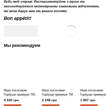
будь-якій страві. Експериментуйте з ікрою та
насолоджуйтеся неймовірними смаковими відчуттями,
які вона дарує вам та вашим гостям.
Bon appétit!
Мы рекомендуем
Икра лососевая
Икра лососевая
Икра лососевая
Горбуши премиум ТМ
Горбуши премиум ТМ
Горбуши премиум
"КРАСНОЕ ЗОЛОТО"
"КРАСНОЕ ЗОЛОТО"
"КРАСНОЕ ЗОЛО
4 530 грн
2 248 грн
1 807 грн
500г
250г
200г