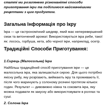
статті ми розглянемо різноманітні способи
приготування ікри та поділимося найсмачнішими
рецептами з цим продуктом.
Загальна Інформація про Ікру
Ікра — це гастрономічний шедевр, який має неперевершений
смак та витончений аромат. Використовується ікра риби, такої
як: лосось, горбуша, кета, або чорної ікри, наприклад, осетр.
Традиційні Способи Приготування:
1.Сирець (Малосольна) Ікра
Найбільш традиційний спосіб приготування ікри — це
малосольна ікра, яка залишається сирою. Для цього потрібно
якісну рибу, яку розрізають, виймають ікру та промивають її,
після чого маринують у солоному розчині протягом кількох
годин. Результат — дивовижно ніжна та соковита ікра, яку
можна подавати як закуску або використовувати в роллах та
суші.
2. Солона Ікра