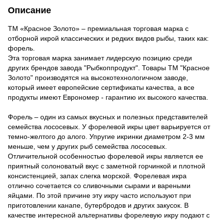
Описание
ТМ «Красное Золото» – премиальная торговая марка с
отборной икрой классических и редких видов рыбы, таких как:
форель.
Эта торговая марка занимает лидерскую позицию среди
других брендов завода "Рыбкоппродукт". Товары ТМ "Красное
Золото" производятся на высокотехнологичном заводе,
который имеет европейские сертификаты качества, а все
продукты имеют Еврономер - гарантию их высокого качества.
Форель – один из самых вкусных и полезных представителей
семейства лососевых. У форелевой икры цвет варьируется от
темно-желтого до алого. Упругие икринки диаметром 2-3 мм
меньше, чем у других рыб семейства лососевых.
Отличительной особенностью форелевой икры является ее
приятный солоноватый вкус с заметной горчинкой и плотной
консистенцией, запах слегка морской. Форелевая икра
отлично сочетается со сливочными сырами и вареными
яйцами. По этой причине эту икру часто используют при
приготовлении канапе, бутербродов и других закусок. В
качестве интересной альтернативы форелевую икру подают с