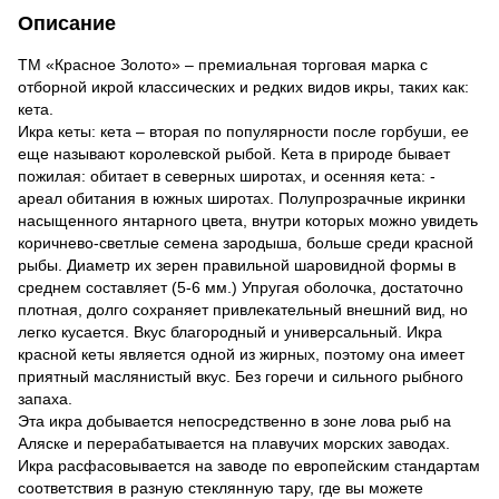
Описание
ТМ «Красное Золото» – премиальная торговая марка с
отборной икрой классических и редких видов икры, таких как:
кета.
Икра кеты: кета – вторая по популярности после горбуши, ее
еще называют королевской рыбой. Кета в природе бывает
пожилая: обитает в северных широтах, и осенняя кета: -
ареал обитания в южных широтах. Полупрозрачные икринки
насыщенного янтарного цвета, внутри которых можно увидеть
коричнево-светлые семена зародыша, больше среди красной
рыбы. Диаметр их зерен правильной шаровидной формы в
среднем составляет (5-6 мм.) Упругая оболочка, достаточно
плотная, долго сохраняет привлекательный внешний вид, но
легко кусается. Вкус благородный и универсальный. Икра
красной кеты является одной из жирных, поэтому она имеет
приятный маслянистый вкус. Без горечи и сильного рыбного
запаха.
Эта икра добывается непосредственно в зоне лова рыб на
Аляске и перерабатывается на плавучих морских заводах.
Икра расфасовывается на заводе по европейским стандартам
соответствия в разную стеклянную тару, где вы можете