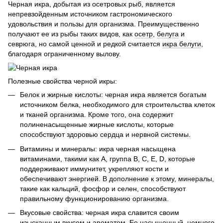
Черная икра, добытая из осетровых рыб, является
непревзойденным источником гастрономического
удовольствия и пользы для организма. Преимущественно
получают ее из рыбы таких видов, как
осетр
,
белуга
и
севрюга, но самой ценной и редкой считается
икра белуги
,
благодаря ограниченному вылову.
Полезные свойства черной икры:
Белок и жирные кислоты: черная икра является богатым
источником белка, необходимого для строительства клеток
и тканей организма. Кроме того, она содержит
полиненасыщенные жирные кислоты, которые
способствуют здоровью сердца и нервной системы.
Витамины и минералы: икра черная насыщена
витаминами, такими как А, группа В, C, E, D, которые
поддерживают иммунитет, укрепляют кости и
обеспечивают энергией. В дополнение к этому, минералы,
такие как кальций, фосфор и селен, способствуют
правильному функционированию организма.
Вкусовые свойства: черная икра славится своим
изысканным вкусом и ароматом. Ее насыщенный, немного