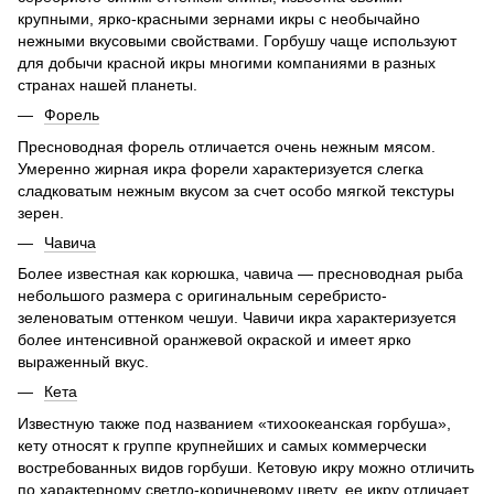
крупными, ярко-красными зернами икры с необычайно
нежными вкусовыми свойствами. Горбушу чаще используют
для добычи красной икры многими компаниями в разных
странах нашей планеты.
Форель
Пресноводная форель отличается очень нежным мясом.
Умеренно жирная икра форели характеризуется слегка
сладковатым нежным вкусом за счет особо мягкой текстуры
зерен.
Чавича
Более известная как корюшка, чавича — пресноводная рыба
небольшого размера с оригинальным серебристо-
зеленоватым оттенком чешуи. Чавичи икра характеризуется
более интенсивной оранжевой окраской и имеет ярко
выраженный вкус.
Кета
Известную также под названием «тихоокеанская горбуша»,
кету относят к группе крупнейших и самых коммерчески
востребованных видов горбуши. Кетовую икру можно отличить
по характерному светло-коричневому цвету, ее икру отличает