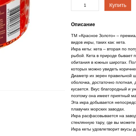
Купить
Описание
ТМ «Красное Золото» – премиал
видов икры, таких как: кета.
Икра кеты: кета – вторая по по
рыбой. Кета в природе бывает п
обитания в южных широтах. Пол
которых можно увидеть коричне
Диаметр их зерен правильной ш
оболочка, достаточно плотная, 
кусается. Вкус благородный и у
поэтому она имеет приятный мас
Эта икра добывается непосредс
плавучих морских заводах.
Икра расфасовывается на завод
стеклянную тару, где вы можете
Икра кеты удовлетворит вкусы 