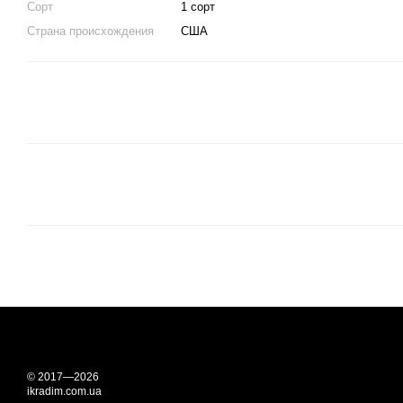
Сорт
1 сорт
Страна происхождения
США
© 2017—2026
ikradim.com.ua