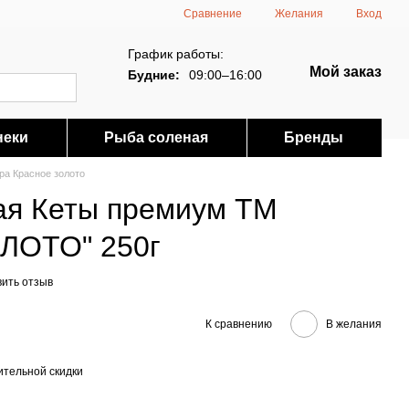
Сравнение
Желания
Вход
График работы:
Мой заказ
Будние:
09:00–16:00
неки
Рыба соленая
Бренды
ра Красное золото
ая Кеты премиум ТМ
ЛОТО" 250г
вить отзыв
К сравнению
В желания
тельной скидки