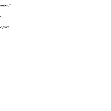
Золото"
г
одукт