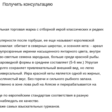
Получить консультацию
ьная торговая марка с отборной икрой классических и редких
пулярности после горбуши, ее еще называют королевской
ожилая: обитает в северных широтах, и осенняя кета: - ареал
упрозрачные икринки насыщенного янтарного цвета, внутри
во-светлые семена зародыша, больше среди красной рыбы.
аровидной формы в среднем составляет (5-6 мм.) Упругая
долго сохраняет привлекательный внешний вид, но легко
ниверсальный. Икра красной кеты является одной из жирных,
лянистый вкус. Без горечи и сильного рыбного запаха.
твенно в зоне лова рыб на Аляске и перерабатывается на
е по европейским стандартам соответствия в разную
 наблюдать ее качество.
даже самых взыскательных гурманов.