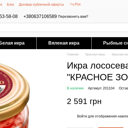
Укр
Рус
ия
Блог
Договор публичной оферты
53-58-08
+380637106589
Перезвонить вам?
Белая икра
Вяленая икра
Рыбные с
Главная
Красная икра
Красная ик
Икра лососев
"КРАСНОЕ ЗО
В наличии
Артикул: 201104
Оста
2 591 грн
Войти
для отображения накопи
%