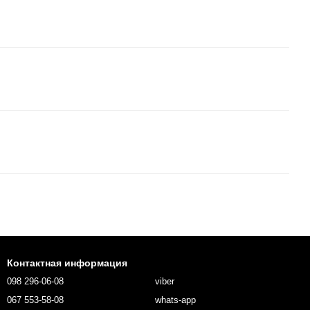
Контактная информация
098 296-06-08
viber
067 553-58-08
whats-app