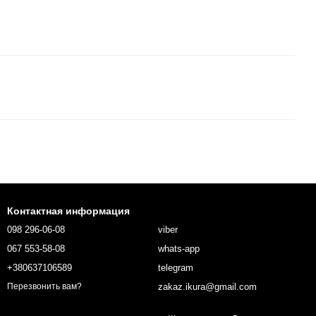
Контактная информация
098 296-06-08
viber
067 553-58-08
whats-app
+380637106589
telegram
zakaz.ikura@gmail.com
Перезвонить вам?