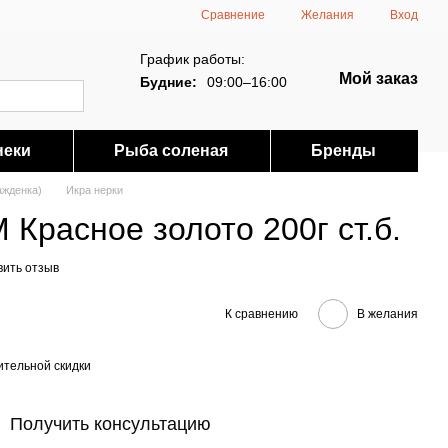
Сравнение
Желания
Вход
График работы:
Мой заказ
Будние:
09:00–16:00
неки
Рыба соленая
Бренды
ажденка)
Икра нерки
 Красное золото 200г ст.б.
вить отзыв
К сравнению
В желания
тельной скидки
Получить консультацию