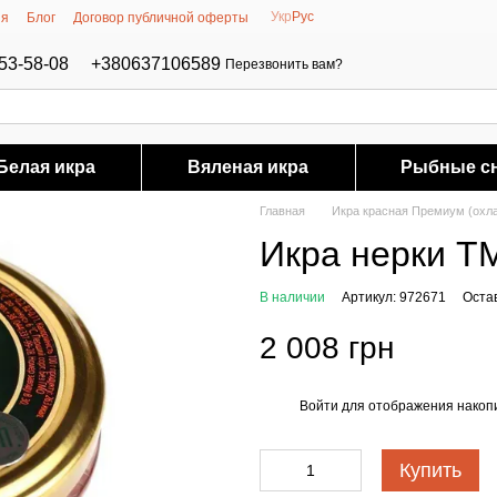
Укр
Рус
ия
Блог
Договор публичной оферты
53-58-08
+380637106589
Перезвонить вам?
Белая икра
Вяленая икра
Рыбные с
Главная
Икра красная Премиум (охл
Икра нерки ТМ
В наличии
Артикул: 972671
Оста
2 008 грн
Войти
для отображения накопи
%
Купить