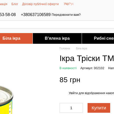
Укр
Рус
мація
Блог
Договір публічної оферти
53-58-08
+380637106589
Передзвонити вам?
Біла ікра
В'ялена ікра
Рибні сне
Головна
Біла ікра
Ікра Тріски Т
В наявності
Артикул: 302102
Нап
85 грн
Увійти
для відображення накоп
%
Купити