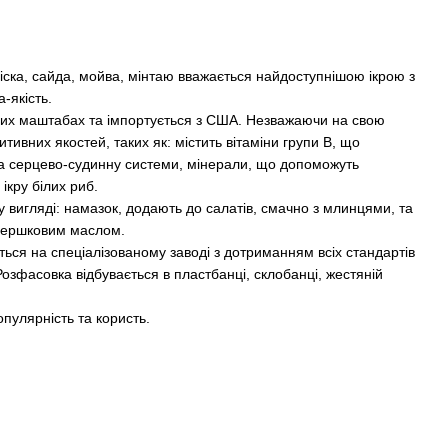
 тріска, сайда, мойва, мінтаю вважається найдоступнішою ікрою з
-якість.
вих маштабах та імпортується з США. Незважаючи на свою
итивних якостей, таких як: містить вітаміни групи В, що
та серцево-судинну системи, мінерали, що допоможуть
ікру білих риб.
 у вигляді: намазок, додають до салатів, смачно з млинцями, та
з вершковим маслом.
ться на спеціалізованому заводі з дотриманням всіх стандартів
 Розфасовка відбувається в пластбанці, склобанці, жестяній
опулярність та користь.