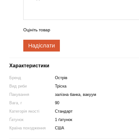
Оцініть товар
Надіслати
Характеристики
Бренд
Острів
Вид риби
Тріска
Пакування
залізна банка, вакуум
Вага, г
90
Категорія якості
Стандарт
Ґатунок
1 ґатунок
Країна походження
США