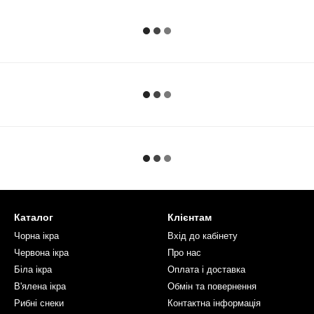
Каталог
Клієнтам
Чорна ікра
Вхід до кабінету
Червона ікра
Про нас
Біла ікра
Оплата і доставка
В'ялена ікра
Обмін та повернення
Рибні снеки
Контактна інформація