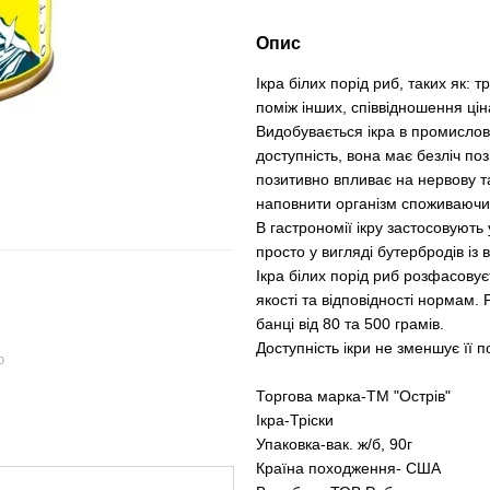
Опис
Ікра білих порід риб, таких як:
поміж інших, співвідношення ціна
Видобувається ікра в промисло
доступність, вона має безліч поз
позитивно впливає на нервову 
наповнити організм споживаючи 
В гастрономії ікру застосовують
просто у вигляді бутербродів і
Ікра білих порід риб розфасовує
якості та відповідності нормам.
банці від 80 та 500 грамів.
Доступність ікри не зменшує її п
ю
Торгова марка-ТМ "Острів"
Ікра-Тріски
Упаковка-вак. ж/б, 90г
Країна походження- США