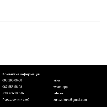
Контактна інформація
098 296-06-08
viber
067 553-58-08
whats-app
+380637106589
telegram
zakaz.ikura@gmail.com
Передзвонити вам?