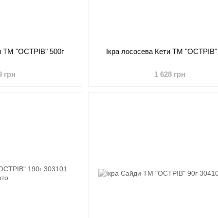
и ТМ "ОСТРІВ" 500г
Ікра лососева Кети ТМ "ОСТРІВ"
9 грн
1 628 грн