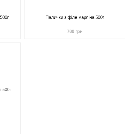
500г
Палички з філе марліна 500г
780 грн