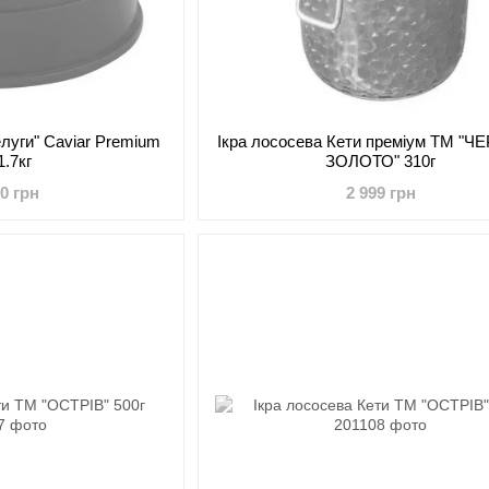
елуги" Caviar Premium
Ікра лососева Кети преміум ТМ "
1.7кг
ЗОЛОТО" 310г
00 грн
2 999 грн