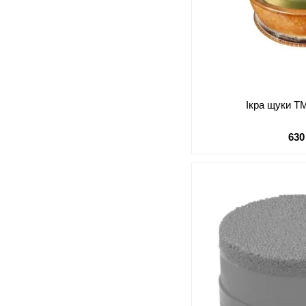
Ікра щуки ТМ
630