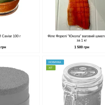
 Caviar 100 г
Філе Форелі "Юкола" ваговий шмато
за 1 кг
 грн
1 500 грн
НОВИНКА
ХІТ