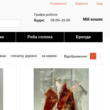
Порівняння
Бажання
Вхід
Графік роботи:
Мій кошик
Будні:
09:00–16:00
ки
Риба солона
Бренди
евше
спочатку дорожчі
за назвою
Відображення: