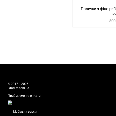
Палички з філе риби
5
800
© 2017—2026
ikradim.com.ua
Приймаємо до оплати
Мобільна версія