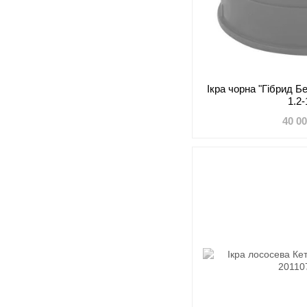
Ікра чорна "Гібрид Б
1.2-
40 0