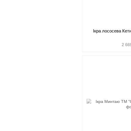
Ікра лососева Кет
2 66