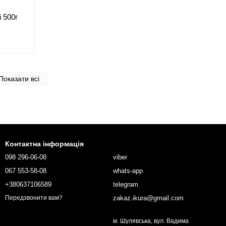
 500г
Показати всі
Контактна інформація
098 296-06-08
viber
067 553-58-08
whats-app
+380637106589
telegram
zakaz.ikura@gmail.com
Передзвонити вам?
м. Шулявська, вул. Вадима