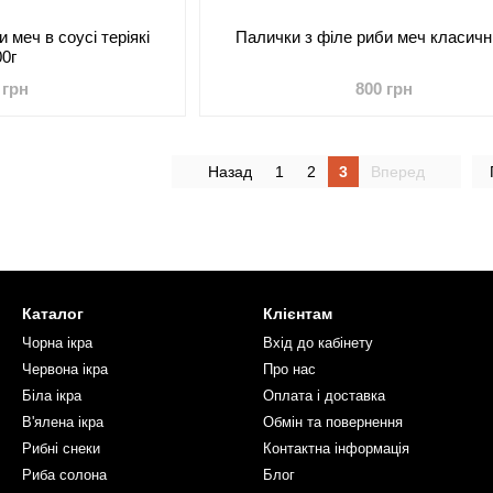
 меч в соусі теріякі
Палички з філе риби меч класичні
00г
 грн
800 грн
Назад
1
2
3
Вперед
Каталог
Клієнтам
Чорна ікра
Вхід до кабінету
Червона ікра
Про нас
Біла ікра
Оплата і доставка
В'ялена ікра
Обмін та повернення
Рибні снеки
Контактна інформація
Риба солона
Блог