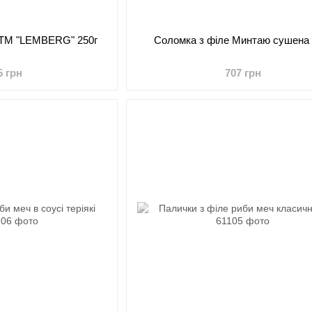
и ТМ "LEMBERG" 250г
Соломка з філе Минтаю сушена 
5 грн
707 грн