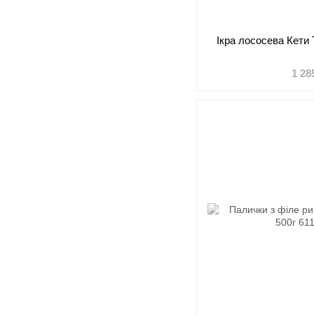
Ікра лососева Кет
1 28