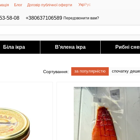
Укр
Рус
мація
Блог
Договір публічної оферти
53-58-08
+380637106589
Передзвонити вам?
Біла ікра
В'ялена ікра
Рибні сне
за популярністю
спочатку деш
Сортування: