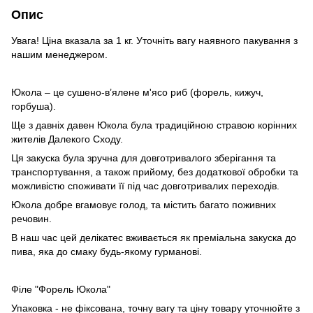
Опис
Увага! Ціна вказала за 1 кг. Уточніть вагу наявного пакування з
нашим менеджером.
Юкола – це сушено-в’ялене м'ясо риб (форель, кижуч,
горбуша).
Ще з давніх давен Юкола була традиційною стравою корінних
жителів Далекого Сходу.
Ця закуска була зручна для довготривалого зберігання та
транспортування, а також прийому, без додаткової обробки та
можливістю споживати її під час довготривалих переходів.
Юкола добре вгамовує голод, та містить багато поживних
речовин.
В наш час цей делікатес вживається як преміальна закуска до
пива, яка до смаку будь-якому гурманові.
Філе "Форель Юкола"
Упаковка - не фіксована, точну вагу та ціну товару уточнюйте з