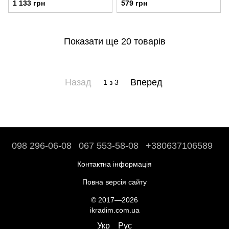
1 133 грн
579 грн
Показати ще 20 товарів
Назад
Вперед
1
з 3
098 296-06-08
067 553-58-08
+380637106589
Контактна інформація
Повна версія сайту
© 2017—2026
ikradim.com.ua
Укр
Рус