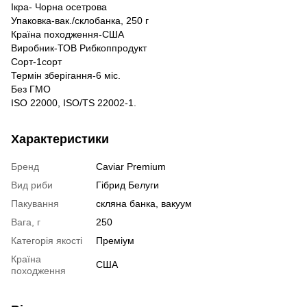
Ікра- Чорна осетрова
Упаковка-вак./склобанка, 250 г
Країна походження-США
Виробник-ТОВ Рибкоппродукт
Сорт-1сорт
Термін зберігання-6 міс.
Без ГМО
ISO 22000, ISO/TS 22002-1.
Характеристики
Бренд
Caviar Premium
Вид риби
Гібрид Белуги
Пакування
скляна банка, вакуум
Вага, г
250
Категорія якості
Преміум
Країна
США
походження