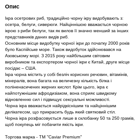
Опис
Ікра осетрових риб, традиційно чорну ікру видобувають з:
осетра, белуги, сиверюги. Найціннішою вважається чорною
ікрою з риби белуги, так як вилов її значно менший за інших
представників даних видів риб.
Основним місце видобутку чорної ікри до початку 2000 років
було Каспійське море. Також видобуток здійснювався на
Азовському морі. З 2015 року найбільшим світовим
виробником та експортером чорної ікри є Китай, друге місце
посідає – США.
Ікра чорна містить у собі безліч корисних речовин, вітамінів,
мінералів, вона багата на величезну кількість білка і
поліненасичених жирних кислот. Крім цього, ікра є
найпотужнішим афродизіаком, вона сприяє швидкому
відновленню сил і підвищує сексуальні можливості.
Чорна ікра вважається найрідкіснішим та найціннішим
делікатесом, що прикрасить будь який святковий стіл.
Чорна ікра розфасовується лише в склобанку 50 та 250 грамів,
щоб покупець міг побачити якість ікри.
Торгова марка - ТМ "Caviar Premium"