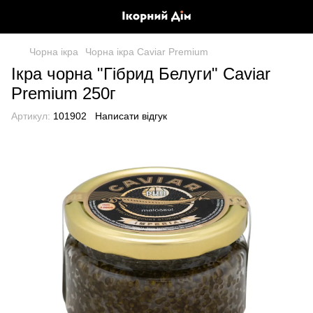
Чорна ікра
Чорна ікра Caviar Premium
Ікра чорна "Гібрид Белуги" Caviar
Premium 250г
Артикул:
101902
Написати відгук