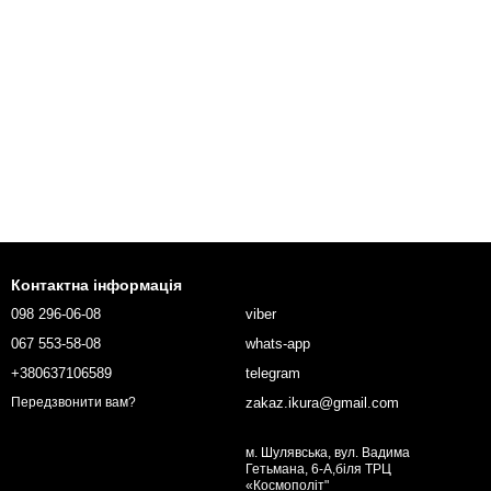
Контактна інформація
098 296-06-08
viber
067 553-58-08
whats-app
+380637106589
telegram
zakaz.ikura@gmail.com
Передзвонити вам?
м. Шулявська, вул. Вадима
Гетьмана, 6-А,біля ТРЦ
«Космополіт"