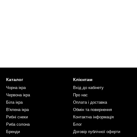
Каталог
Клієнтам
Чорна ікра
Вхід до кабінету
Червона ікра
Про нас
Біла ікра
Оплата і доставка
В'ялена ікра
Обмін та повернення
Рибні снеки
Контактна інформація
Риба солона
Блог
Бренди
Договір публічної оферти