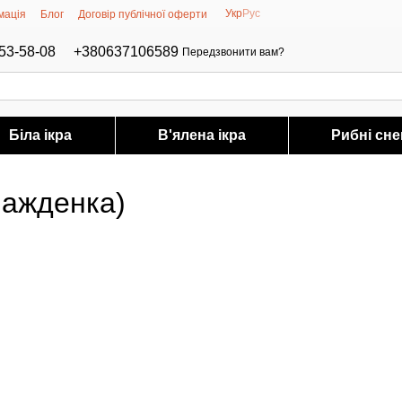
Укр
Рус
мація
Блог
Договір публічної оферти
53-58-08
+380637106589
Передзвонити вам?
Біла ікра
В'ялена ікра
Рибні сне
лажденка)