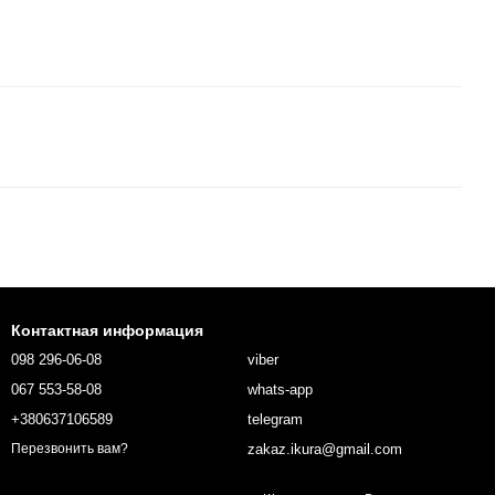
Контактная информация
098 296-06-08
viber
067 553-58-08
whats-app
+380637106589
telegram
zakaz.ikura@gmail.com
Перезвонить вам?