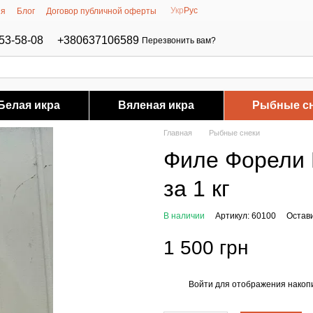
Укр
Рус
ия
Блог
Договор публичной оферты
53-58-08
+380637106589
Перезвонить вам?
Белая икра
Вяленая икра
Рыбные с
Главная
Рыбные снеки
Филе Форели 
за 1 кг
В наличии
Артикул: 60100
Остав
1 500 грн
Войти
для отображения накопи
%