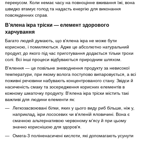
перекусом. Коли немає часу на повноцінне вживання їжі, вона
швидко втамує голод та надасть енергію для виконання
повсякденних справ.
В’ялена ікра тріски — елемент здорового
харчування
Багато людей думають, що в'ялена ікра не може бути
корисною, і помиляються. Адже це абсолютно натуральний
продукт, до якого під час приготування додається тільки трохи
солі. Всі інші процеси відбуваються природним шляхом.
В'ялення — це повільне зневоднення продукту за невисокої
температури, при якому волога поступово випаровується, а всі
поживні речовини набувають концентрованого стану. Звідси й
насиченість смаку та зосередження корисних елементів в
кожному шматочку продукту. В'ялена ікра тріски містить такі
важливі для людини елементи як:
Легкозасвоювані білки, яких у цього виду риб більше, ніж у,
наприклад, ікри лососевих чи в'яленій яловичині. Вона є
смачною альтернативою червоному м'ясу й при цьому
значно кориснішою для здоров'я.
Омега-3 поліненасичені кислоти, які допомагають усунути