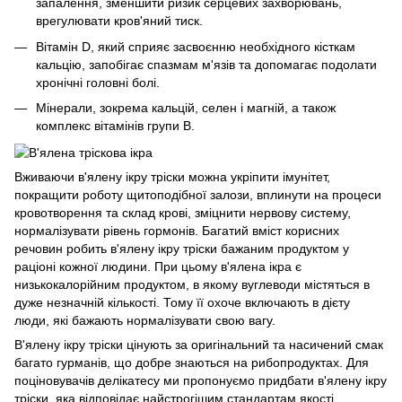
запалення, зменшити ризик серцевих захворювань,
врегулювати кров'яний тиск.
Вітамін D, який сприяє засвоєнню необхідного кісткам
кальцію, запобігає спазмам м'язів та допомагає подолати
хронічні головні болі.
Мінерали, зокрема кальцій, селен і магній, а також
комплекс вітамінів групи B.
Вживаючи в'ялену ікру тріски можна укріпити імунітет,
покращити роботу щитоподібної залози, вплинути на процеси
кровотворення та склад крові, зміцнити нервову систему,
нормалізувати рівень гормонів. Багатий вміст корисних
речовин робить в'ялену ікру тріски бажаним продуктом у
раціоні кожної людини. При цьому в'ялена ікра є
низькокалорійним продуктом, в якому вуглеводи містяться в
дуже незначній кількості. Тому її охоче включають в дієту
люди, які бажають нормалізувати свою вагу.
В'ялену ікру тріски цінують за оригінальний та насичений смак
багато гурманів, що добре знаються на рибопродуктах. Для
поціновувачів делікатесу ми пропонуємо придбати в'ялену ікру
тріски, яка відповідає найстрогішим стандартам якості.