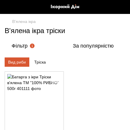
В'ялена ікра
В'ялена ікра тріски
Фільтр
За популярністю
1
Вид риби
Тріска