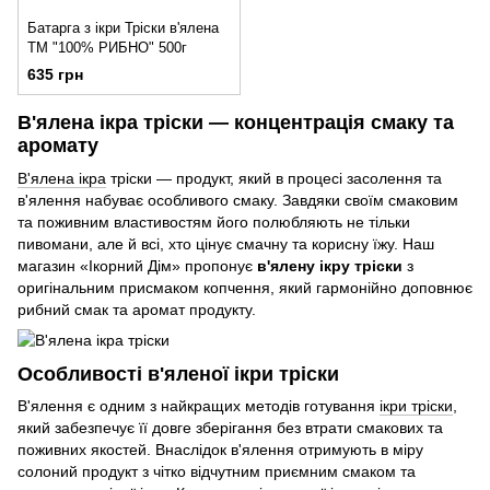
Батарга з ікри Тріски в'ялена
ТМ "100% РИБНО" 500г
635 грн
В'ялена ікра тріски — концентрація смаку та
аромату
В'ялена ікра
тріски — продукт, який в процесі засолення та
в'ялення набуває особливого смаку. Завдяки своїм смаковим
та поживним властивостям його полюбляють не тільки
пивомани, але й всі, хто цінує смачну та корисну їжу. Наш
магазин «Ікорний Дім» пропонує
в'ялену ікру тріски
з
оригінальним присмаком копчення, який гармонійно доповнює
рибний смак та аромат продукту.
Особливості в'яленої ікри тріски
В'ялення є одним з найкращих методів готування
ікри тріски
,
який забезпечує її довге зберігання без втрати смакових та
поживних якостей. Внаслідок в'ялення отримують в міру
солоний продукт з чітко відчутним приємним смаком та