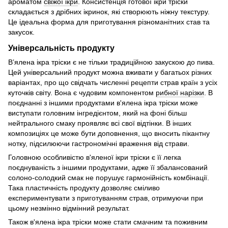
ароматом
свіжої ікри
. Консистенція готової ікри тріски
складається з дрібних ікринок, які створюють ніжну текстуру.
Це ідеальна форма для приготування різноманітних став та
закусок.
Універсальність продукту
В’ялена ікра тріски є не тільки традиційною закускою до пива.
Цей універсальний продукт можна вживати у багатьох різних
варіантах, про що свідчать численні рецепти страв країн з усіх
куточків світу. Вона є чудовим компонентом
рибної нарізки
. В
поєднанні з іншими продуктами в'ялена ікра тріски може
виступати головним інгредієнтом, який на фоні більш
нейтрального смаку проявляє всі свої відтінки. В інших
композиціях це може бути доповнення, що вносить пікантну
нотку, підсилюючи гастрономічні враження від страви.
Головною особливістю в'яленої ікри тріски є її легка
поєднуваність з іншими продуктами, адже її збалансований
солоно-солодкий смак не порушує гармонійність комбінації.
Така пластичність продукту дозволяє сміливо
експериментувати з приготуванням страв, отримуючи при
цьому незмінно відмінний результат.
Також в'ялена ікра тріски може стати смачним та поживним