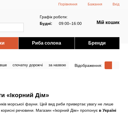
Порівняння
Бажання
Вхід
Графік роботи:
Мій кошик
Будні:
09:00–16:00
ки
Риба солона
Бренди
евше
спочатку дорожчі
за назвою
Відображення:
ти «Ікорний Дім»
иків морської фауни. Цей вид риби привертає увагу не лише
ні корисні речовини. Магазин «Ікорний Дім» пропонує
в Україні