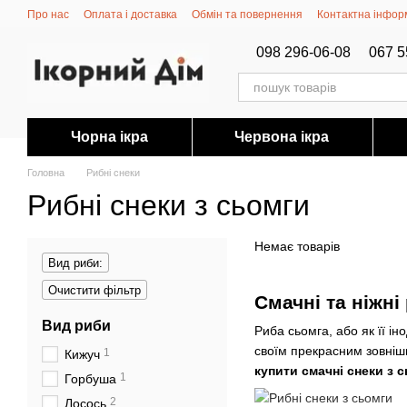
Перейти до основного контенту
Про нас
Оплата і доставка
Обмін та повернення
Контактна інфор
098 296-06-08
067 5
Чорна ікра
Червона ікра
Головна
Рибні снеки
Рибні снеки з сьомги
Немає товарів
Вид риби:
Очистити фільтр
Смачні та ніжні
Вид риби
Риба сьомга, або як її і
своїм прекрасним зовнішн
1
Кижуч
купити смачні снеки з 
1
Горбуша
2
Лосось