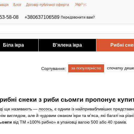
Укр
Рус
мація
Блог
Договір публічної оферти
53-58-08
+380637106589
Передзвонити вам?
Біла ікра
В'ялена ікра
Рибні сне
за популярністю
спочатку деш
Сортування:
 рибні снеки з риби сьомги пропонує купи
ноді ще називають —
лосось
, є одним із найпривабливіших представн
ім виглядом, але й чудовим смаком ікри та м'яса, які багаті на різ
сьомги
від ТМ «100% рибно» в упаковці вагою 500 або 40 грамів.