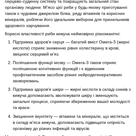
серцево-судинну систему та покращують загальний стан
організму людини. М'ясо цієї риби у будь-якому приготуванні
також є чудовим джерелом білка, ряду вітамінів та корисних
мінералів, роблячи його ідеальним вибором для прихильників
здорового харчування.
Корисні властивості риби кижуча неймовірно різноманітні:
Підтримка здоров'я серця — багатий вміст Омега-3 (жирні
кислоти) сприяє зниженню рівня холестерину в крові,
зміцнює серцевий м'яз.
Поліпшення функції мозку — Омега-3 також сприяє
поліпшенню когнітивних функцій і є відмінним
профілактичним засобом різних нейродегенеративних
захворювань.
Підтримка здоров'я шкіри — жирні кислоти в складі снеків з
кижуча допомагають зволожувати шкіру і зменшують
запальні процеси, сприяючи збереженню вашої молодості
та краси.
Зміцнення імунітету — вітаміни та мінерали, що містяться
в складі м'яса кижуча, допомагають підвищити опірність
організму до різних інфекцій та вірусів.