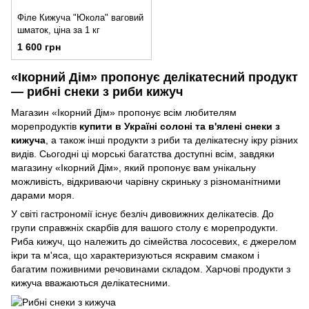
Філе Кижуча "Юкола" ваговий
шматок, ціна за 1 кг
1 600 грн
«Ікорний Дім» пропонує делікатесний продукт
— рибні снеки з риби кижуч
Магазин «Ікорний Дім» пропонує всім любителям
морепродуктів
купити в Україні солоні та в'ялені снеки з
кижуча
, а також інші продукти з риби та делікатесну ікру різних
видів. Сьогодні ці морські багатства доступні всім, завдяки
магазину «Ікорний Дім», який пропонує вам унікальну
можливість, відкриваючи чарівну скриньку з різноманітними
дарами моря.
У світі гастрономії існує безліч дивовижних делікатесів. До
групи справжніх скарбів для вашого столу є морепродукти.
Риба кижуч, що належить до сімейства лососевих, є джерелом
ікри та м'яса, що характеризуються яскравим смаком і
багатим поживними речовинами складом. Харчові продукти з
кижуча вважаються делікатесними.