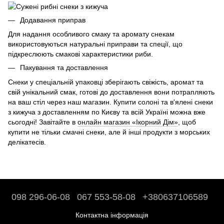
Додавання приправ
Для надання особливого смаку та аромату снекам
використовуються натуральні приправи та спеції, що
підкреслюють смакові характеристики риби.
Пакування та доставлення
Снеки у спеціальній упаковці зберігають свіжість, аромат та
свій унікальний смак, готові до доставлення вони потрапляють
на ваш стіл через наш магазин. Купити солоні та в'ялені снеки
з кижуча з доставленням по Києву та всій Україні можна вже
сьогодні! Завітайте в
онлайн магазин «Ікорний Дім»
, щоб
купити не тільки смачні снеки, але й інші продукти з морських
делікатесів.
098 296-06-08
067 553-58-08
+380637106589
Контактна інформація