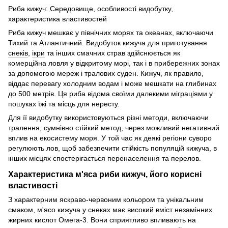
Риба кижуч: Середовище, особливості видобутку,
характеристика властивостей
Риба кижуч мешкає у північних морях та океанах, включаючи
Тихий та Атлантичний. Видобуток кижуча для приготування
снеків
,
ікри
та інших смачних страв здійснюється як
комерційна ловля у відкритому морі, так і в прибережних зонах
за допомогою мереж і тралових суден. Кижуч, як правило,
віддає перевагу холодним водам і може мешкати на глибинах
до 500 метрів. Ця риба відома своїми далекими міграціями у
пошуках їжі та місць для нересту.
Для її видобутку використовуються різні методи, включаючи
тралення, сумнівно стійкий метод, через можливий негативний
вплив на екосистему моря. У той час як деякі регіони суворо
регулюють лов, щоб забезпечити стійкість популяцій кижуча, в
інших місцях спостерігається перенаселення та перелов.
Характеристика м'яса риби кижуч, його корисні
властивості
З характерним яскраво-червоним кольором та унікальним
смаком, м'ясо кижуча у снеках має високий вміст незамінних
жирних кислот Омега-3. Вони сприятливо впливають на