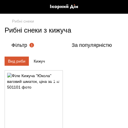
Рибні снеки
Рибні снеки з кижуча
Фільтр
За популярністю
1
Вид риби
Кижуч