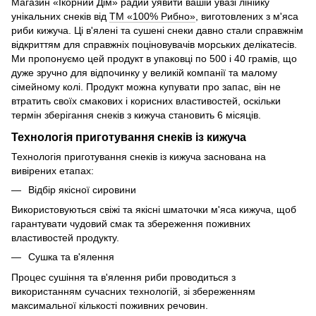
Магазин «Ікорний Дім» радий уявити вашій увазі лінійку
унікальних снеків від
ТМ «100% Рибно»
, виготовлених з м'яса
риби кижуча. Ці в'ялені та сушені снеки давно стали справжнім
відкриттям для справжніх поціновувачів морських делікатесів.
Ми пропонуємо цей продукт в упаковці по 500 і 40 грамів, що
дуже зручно для відпочинку у великій компанії та малому
сімейному колі. Продукт можна купувати про запас, він не
втратить своїх смакових і корисних властивостей, оскільки
термін зберігання снеків з кижуча становить 6 місяців.
Технологія приготування снеків із кижуча
Технологія приготування снеків із кижуча заснована на
вивірених етапах:
Відбір якісної сировини
Використовуються свіжі та якісні шматочки м'яса кижуча, щоб
гарантувати чудовий смак та збереження поживних
властивостей продукту.
Сушка та в'ялення
Процес сушіння та в'ялення риби проводиться з
використанням сучасних технологій, зі збереженням
максимальної кількості поживних речовин.