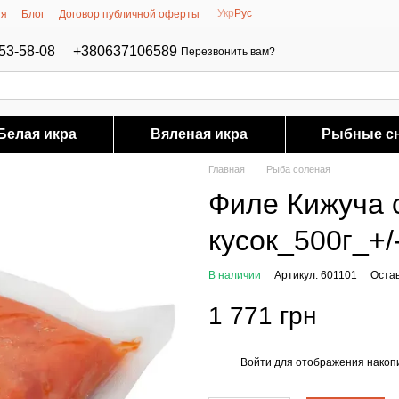
Укр
Рус
ия
Блог
Договор публичной оферты
53-58-08
+380637106589
Перезвонить вам?
Белая икра
Вяленая икра
Рыбные с
Главная
Рыба соленая
Филе Кижуча 
кусок_500г_+/-
В наличии
Артикул: 601101
Оста
1 771 грн
Войти
для отображения накопи
%