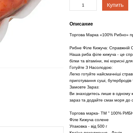
Купить
Описание
Торгова Марка «100% Рибно» пр
Рибне Філе Кижуча: Справжній 
Наша риба філе кижуча - це спр
білки та вітаміни, які корисні д
Готуйте З Насолодою:
Легко готуйте найсмачніші стра
приготування суші, бутербродів
Замовте Зараз:
Ви знаходитесь лише в одному к
зараз та додайте смак моря до с
Торгова марка- ТМ " 100% РИБ
Філе Кижуча солене
Упаковка - від 500 г
Країна походження - Данія