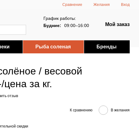
Сравнение
Желания
Вход
График работы:
Мой заказ
Будние:
09:00–16:00
неки
Рыба соленая
Бренды
солёное / весовой
/цена за кг.
вить отзыв
К сравнению
В желания
тельной скидки