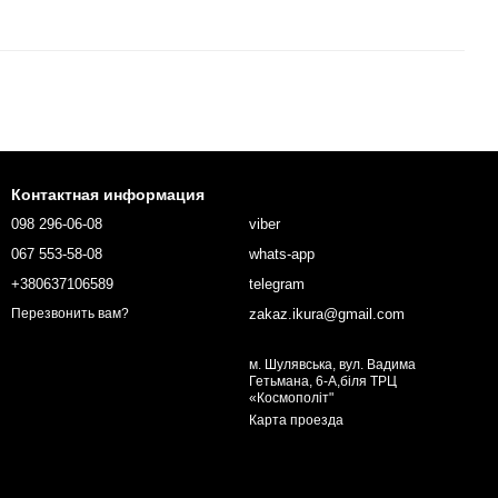
Контактная информация
098 296-06-08
viber
067 553-58-08
whats-app
+380637106589
telegram
zakaz.ikura@gmail.com
Перезвонить вам?
м. Шулявська, вул. Вадима
Гетьмана, 6-А,біля ТРЦ
«Космополіт"
Карта проезда