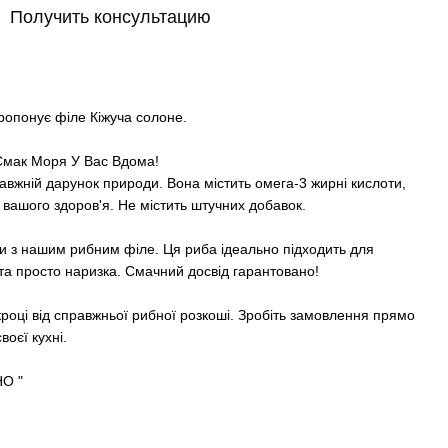
Получить консультацию
опонує філе Кіжуча солоне.
Смак Моря У Вас Вдома!
авжній дарунок природи. Вона містить омега-3 жирні кислоти,
ля вашого здоров'я. Не містить штучних добавок.
ви з нашим рибним філе. Ця риба ідеально підходить для
 та просто наризка. Смачний досвід гарантовано!
році від справжньої рибної розкоші. Зробіть замовлення прямо
воєї кухні.
НО "