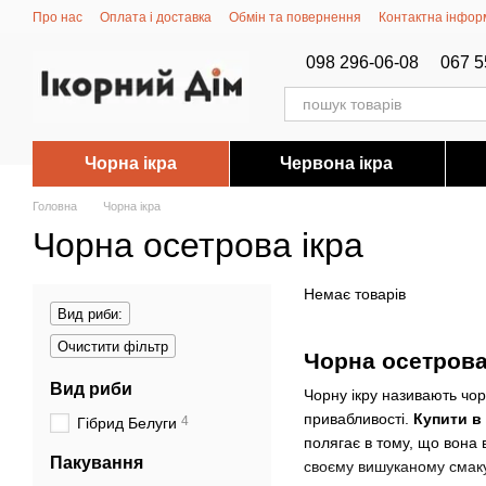
Перейти до основного контенту
Про нас
Оплата і доставка
Обмін та повернення
Контактна інфор
098 296-06-08
067 5
Чорна ікра
Червона ікра
Головна
Чорна ікра
Чорна осетрова ікра
Немає товарів
Вид риби:
Очистити фільтр
Чорна осетрова
Вид риби
Чорну ікру називають чор
привабливості.
Купити в 
4
Гібрид Белуги
полягає в тому, що вона 
Пакування
своєму вишуканому смаку