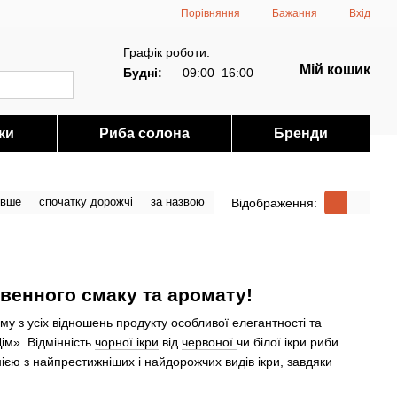
Порівняння
Бажання
Вхід
Графік роботи:
Мій кошик
Будні:
09:00–16:00
ки
Риба солона
Бренди
евше
спочатку дорожчі
за назвою
Відображення:
твенного смаку та аромату!
у з усіх відношень продукту особливої елегантності та
ім». Відмінність
чорної ікри
від
червоної
чи білої ікри риби
нією з найпрестижніших і найдорожчих видів ікри, завдяки