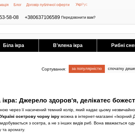
Укр
Рус
мація
Блог
Договір публічної оферти
53-58-08
+380637106589
Передзвонити вам?
Біла ікра
В'ялена ікра
Рибні сне
за популярністю
спочатку деш
Сортування:
 ікра: Джерело здоров'я, делікатес божес
ною через її насичений темний колір, який надає цьому незвичайном
Україні осетрову чорну ікру
можна в інтернет-магазині «Ікорний Д
видобувається з осетра, а не з інших видів риб. Вона вважається од
 та аромату.