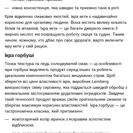
ніжна консистенція, яка швидко та приємно тане в роті.
Крім відмінних смакових якостей, ікра кети є надзвичайно
корисною для організму людини. Вона містить велику кількість
білків та вітамінів.
Ікра кети
— це багате джерело омега-3
жирних кислот, які покращують роботу серця та судин. Таким
чином, кожному, хто дбає про своє здоров'я, варто включити
ікру кети у свій раціон.
Ікра горбуші
Тонка текстура та ледь солодкуватий смак — ці особливості
ікри горбуші виділяють продукт серед інших та роблять
ідеальним компонентом багатьох вишуканих страв. Щоб
зберегти всі цінні властивості ікри, виробник Lemberg
використовує свіжу сировину, яка піддається швидкій обробці з
мінімальним застосуванням додаткових інгредієнтів. Завдяки
такій технології продукт вражає своїм оригінальним смаком та
зберігає максимум корисних властивостей.
Ікра горбуші
— це
гастрономічна класика, якій притаманні:
жовтогарячий колір ікринок з яскравим золотистим
відблиском;