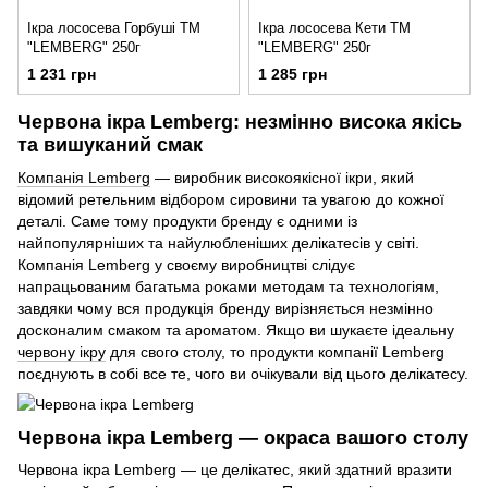
Ікра лососева Горбуші ТМ
Ікра лососева Кети ТМ
"LEMBERG" 250г
"LEMBERG" 250г
1 231 грн
1 285 грн
Червона ікра Lemberg: незмінно висока якісь
та вишуканий смак
Компанія Lemberg
— виробник високоякісної ікри, який
відомий ретельним відбором сировини та увагою до кожної
деталі. Саме тому продукти бренду є одними із
найпопулярніших та найулюбленіших делікатесів у світі.
Компанія Lemberg у своєму виробництві слідує
напрацьованим багатьма роками методам та технологіям,
завдяки чому вся продукція бренду вирізняється незмінно
досконалим смаком та ароматом. Якщо ви шукаєте ідеальну
червону ікру
для свого столу, то продукти компанії Lemberg
поєднують в собі все те, чого ви очікували від цього делікатесу.
Червона ікра Lemberg — окраса вашого столу
Червона ікра Lemberg — це делікатес, який здатний вразити