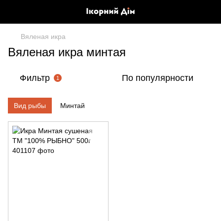
Вяленая икра
Вяленая икра минтая
Фильтр
По популярности
1
Вид рыбы
Минтай