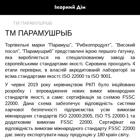
ТМ ПАРАМУШРЫБ
ТМ ПАРАМУШРЫБ
Торгівельні марки
"
Парамуш
"
,
"
Рибкоппродукт
"
,
"
Високий
посол
"
,
"
Парамушриб
"
представлені ікрою першого ґатунку,
яка виробляється на спеціалізованому заводі за
європейськими стандартами якості. Сировина проходить 4
етапи перевірки, в власній акредитованій лабораторії за
всіма стандартами якості:
ISO 22000 та ISO 9001.
У червні 2019 року керівництвом РКП було ініційовано
розробку і впровадження нових вимог міжнародних
стандартів якості, а саме: сертифікація за схемою FSSC
22000. Дана схема забезпечує відповідність системи
харчової безпечності підприємства усім вимогам
міжнародних стандартів ISO 22000:2005, ISO TS 22000-1 та
додатковим вимогам FSSC 22000. Сертифікат на
відповідність вимогам міжнародного стандарту FSSC 22000
дає змогу експортувати нашу продукцію у 180 країн світу.