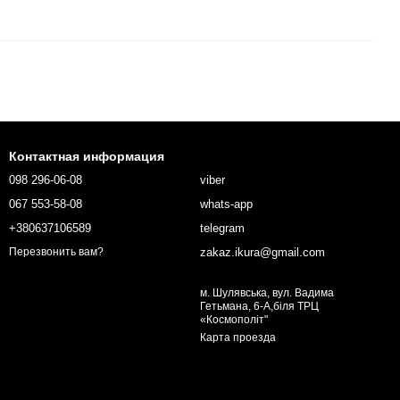
Контактная информация
098 296-06-08
viber
067 553-58-08
whats-app
+380637106589
telegram
zakaz.ikura@gmail.com
Перезвонить вам?
м. Шулявська, вул. Вадима
Гетьмана, 6-А,біля ТРЦ
«Космополіт"
Карта проезда