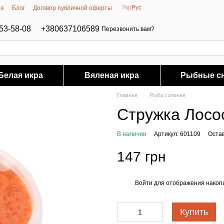
Укр
Рус
ия
Блог
Договор публичной оферты
53-58-08
+380637106589
Перезвонить вам?
Белая икра
Вяленая икра
Рыбные с
Главная
Рыба соленая
Cтружка Лосо
В наличии
Артикул: 601109
Оста
147 грн
Войти
для отображения накопи
%
Купить