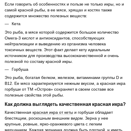
Если говорить об особенностях и пользе не только икры, но и
самой красной рыбы, в ее мясе, хрящах и костях также
содержится множество полезных веществ:
Кета
Это рыба, в мясе которой содержится большое количество
Омега-3 кислот и антиоксидантов, способствующих
нейтрализации и выведению из организма человека
токсичных веществ. Этот факт делает кету идеальным
источником для производства высококачественной и очень
полезной по составу красной икры.
Горбуша
Это рыба, богатая белком, железом, витаминами группы D и
B12. Ее мясо характеризуется нежным вкусом, а красная икра
горбуши от ТМ «Остров» сохраняет в своем составе все
полезные свойства этой рыбы.
Как должна выглядеть качественная красная икра?
Качественная
красная икра от кеты
и горбуши обладает
блестящим, роскошным внешним видом. Зерна у нее
крупные, ровные, ярко-оранжевого цвета с легким
мерцанием. Каждая зернинка должна быть плотной, н иметь